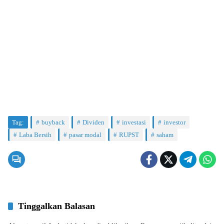
Tag:
buyback
Dividen
investasi
investor
Laba Bersih
pasar modal
RUPST
saham
Tinggalkan Balasan