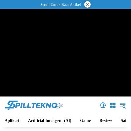
Langsung
×
Scroll Untuk Baca Artikel
ke
konten
Aplikasi
Artificial Intelegent (AI)
Game
Review
Sains