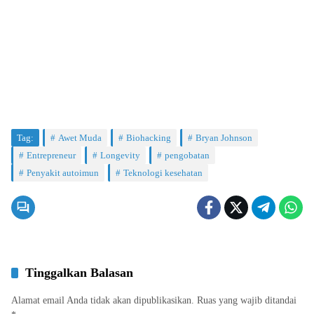
Tag:
Awet Muda
Biohacking
Bryan Johnson
Entrepreneur
Longevity
pengobatan
Penyakit autoimun
Teknologi kesehatan
Tinggalkan Balasan
Alamat email Anda tidak akan dipublikasikan.
Ruas yang wajib ditandai