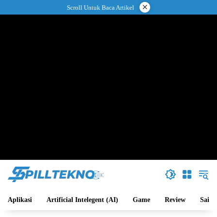
Langsung
×
Scroll Untuk Baca Artikel
ke
konten
Aplikasi
Artificial Intelegent (AI)
Game
Review
Sains