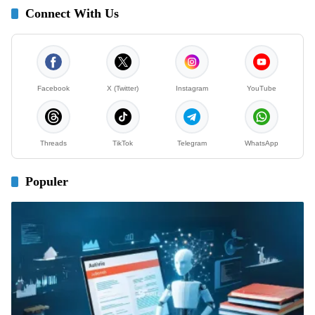
Connect With Us
Facebook
X (Twitter)
Instagram
YouTube
Threads
TikTok
Telegram
WhatsApp
Populer