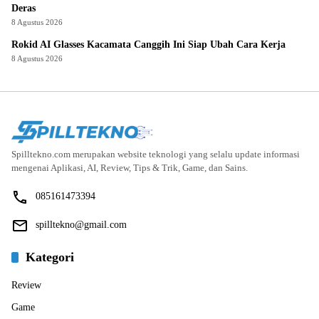
Deras
8 Agustus 2026
Rokid AI Glasses Kacamata Canggih Ini Siap Ubah Cara Kerja
8 Agustus 2026
Spilltekno.com merupakan website teknologi yang selalu update informasi
mengenai Aplikasi, AI, Review, Tips & Trik, Game, dan Sains.
085161473394
spilltekno@gmail.com
Kategori
Review
Game