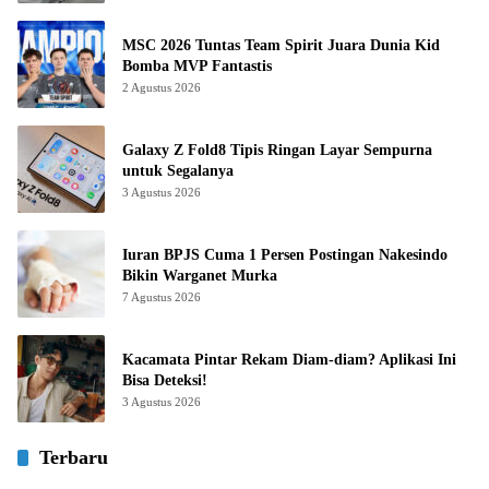
MSC 2026 Tuntas Team Spirit Juara Dunia Kid
Bomba MVP Fantastis
2 Agustus 2026
Galaxy Z Fold8 Tipis Ringan Layar Sempurna
untuk Segalanya
3 Agustus 2026
Iuran BPJS Cuma 1 Persen Postingan Nakesindo
Bikin Warganet Murka
7 Agustus 2026
Kacamata Pintar Rekam Diam-diam? Aplikasi Ini
Bisa Deteksi!
3 Agustus 2026
Terbaru