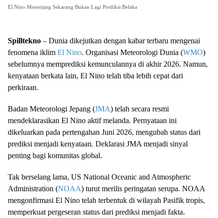
El Nino Menerjang Sekarang Bukan Lagi Prediksi Belaka
Spilltekno
– Dunia dikejutkan dengan kabar terbaru mengenai
fenomena iklim
El Nino
. Organisasi Meteorologi Dunia (
WMO
)
sebelumnya memprediksi kemunculannya di akhir 2026. Namun,
kenyataan berkata lain, El Nino telah tiba lebih cepat dari
perkiraan.
Badan Meteorologi Jepang (
JMA
) telah secara resmi
mendeklarasikan El Nino aktif melanda. Pernyataan ini
dikeluarkan pada pertengahan Juni 2026, mengubah status dari
prediksi menjadi kenyataan. Deklarasi JMA menjadi sinyal
penting bagi komunitas global.
Tak berselang lama, US National Oceanic and Atmospheric
Administration (
NOAA
) turut merilis peringatan serupa. NOAA
mengonfirmasi El Nino telah terbentuk di wilayah Pasifik tropis,
memperkuat pergeseran status dari prediksi menjadi fakta.