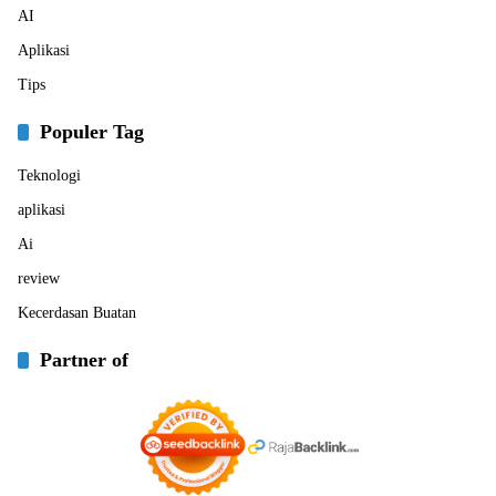
AI
Aplikasi
Tips
Populer Tag
Teknologi
aplikasi
Ai
review
Kecerdasan Buatan
Partner of