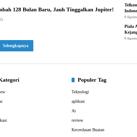
Telkom
mbah 128 Bulan Baru, Jauh Tinggalkan Jupiter!
Indone
8 Agust
25
Piala 
Kejan
8 Agust
Selengkapnya
Kategori
Populer Tag
iew
Teknologi
e
aplikasi
Ai
kasi
review
Kecerdasan Buatan