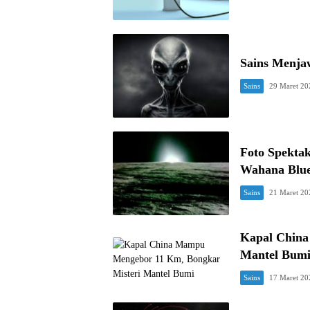
Sains Menja
Sains
29 Maret 20
Foto Spekta
Wahana Blue
Sains
21 Maret 20
Kapal China
Mantel Bum
Sains
17 Maret 20