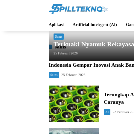
Langsung
ke
konten
Aplikasi
Artificial Intelegent (AI)
Gam
Sains
Terkuak! Nyamuk Rekayasa 
sains
25 Februari 2026
Indonesia Gempar Inovasi Anak Ba
Sains
25 Februari 2026
Terungkap AI
Caranya
AI
23 Februari 20