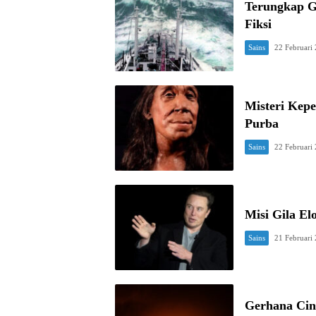
Terungkap G
Fiksi
Sains
22 Februari
Misteri Kepe
Purba
Sains
22 Februari
Misi Gila E
Sains
21 Februari
Gerhana Cin