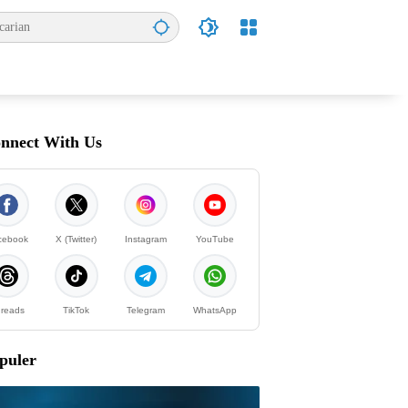
nnect With Us
cebook
X (Twitter)
Instagram
YouTube
reads
TikTok
Telegram
WhatsApp
puler