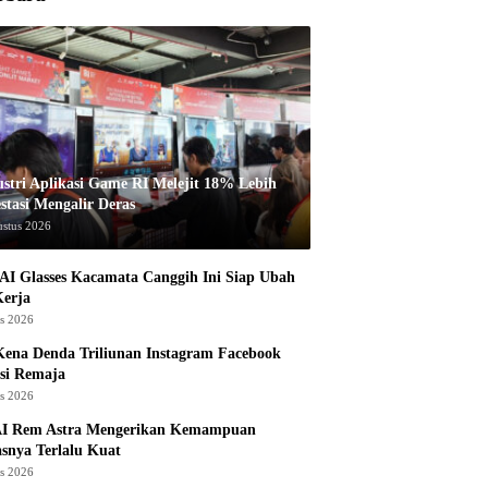
ustri Aplikasi Game RI Melejit 18% Lebih
stasi Mengalir Deras
ustus 2026
AI Glasses Kacamata Canggih Ini Siap Ubah
Kerja
us 2026
ena Denda Triliunan Instagram Facebook
si Remaja
us 2026
I Rem Astra Mengerikan Kemampuan
snya Terlalu Kuat
us 2026