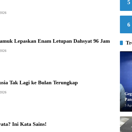
5
 2026
6
amuk Lepaskan Enam Letupan Dahsyat 96 Jam
Tr
 2026
usia Tak Lagi ke Bulan Terungkap
 2026
Geg
Pan
3 Ag
ata? Ini Kata Sains!