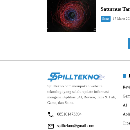
Saturnus Ta
Sains
17 Maret 20
Spilltekno.com merupakan website
Rev
teknologi yang selalu update informasi
Gam
mengenai Aplikasi, AI, Review, Tips & Trik,
Game, dan Sains.
AI
085161473394
Apli
Tips
spilltekno@gmail.com