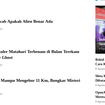
wab Apakah Alien Benar Ada
25
Ind
Inve
8 Ag
kuler Matahari Terbenam di Bulan Terekam
 Ghost
Rokid 
Cara 
25
8 Agust
Meta K
 Mampu Mengebor 11 Km, Bongkar Misteri
Dibata
8 Agust
i
OpenA
25
Mereta
8 Agust