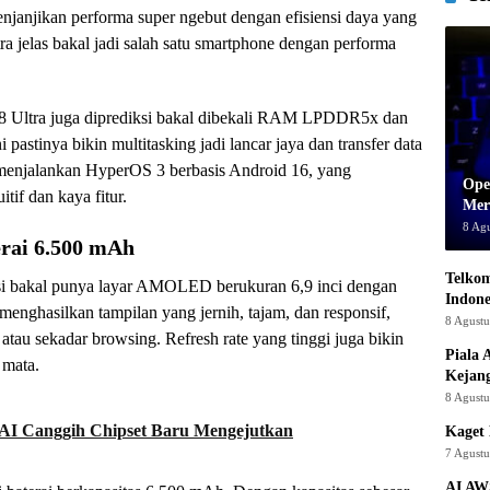
njanjikan performa super ngebut dengan efisiensi daya yang
a jelas bakal jadi salah satu smartphone dengan performa
 Ultra juga diprediksi bakal dibekali RAM LPDDR5x dan
astinya bikin multitasking jadi lancar jaya dan transfer data
n menjalankan HyperOS 3 berbasis Android 16, yang
Ope
if dan kaya fitur.
Mer
8 Ag
rai 6.500 mAh
Telkom
ksi bakal punya layar AMOLED berukuran 6,9 inci dengan
Indone
 menghasilkan tampilan yang jernih, tajam, dan responsif,
8 Agust
tau sekadar browsing. Refresh rate yang tinggi juga bikin
Piala 
 mata.
Kejan
8 Agust
r AI Canggih Chipset Baru Mengejutkan
Kaget 
7 Agust
AI AW