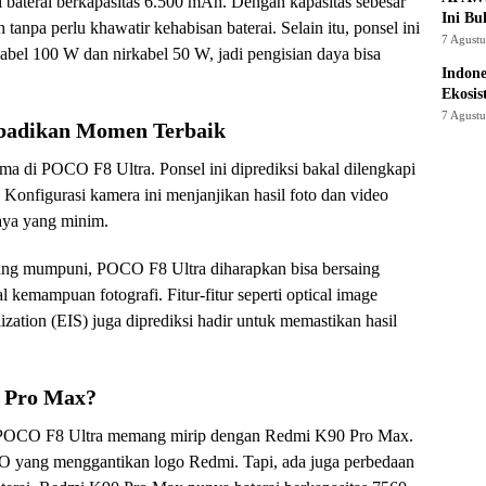
 baterai berkapasitas 6.500 mAh. Dengan kapasitas sebesar
Ini Bu
 tanpa perlu khawatir kehabisan baterai. Selain itu, ponsel ini
7 Agust
abel 100 W dan nirkabel 50 W, jadi pengisian daya bisa
Indon
Ekosis
7 Agust
badikan Momen Terbaik
tama di POCO F8 Ultra. Ponsel ini diprediksi bakal dilengkapi
 Konfigurasi kamera ini menjanjikan hasil foto dan video
haya yang minim.
ang mumpuni, POCO F8 Ultra diharapkan bisa bersaing
 kemampuan fotografi. Fitur-fitur seperti optical image
ilization (EIS) juga diprediksi hadir untuk memastikan hasil
 Pro Max?
in POCO F8 Ultra memang mirip dengan Redmi K90 Pro Max.
O yang menggantikan logo Redmi. Tapi, ada juga perbedaan