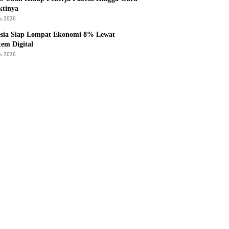
ktinya
us 2026
esia Siap Lompat Ekonomi 8% Lewat
tem Digital
us 2026