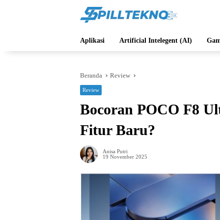
Langsung
ke
konten
Aplikasi
Artificial Intelegent (AI)
Gam
Beranda
Review
Review
Bocoran POCO F8 Ult
Fitur Baru?
Anisa Putri
19 November 2025