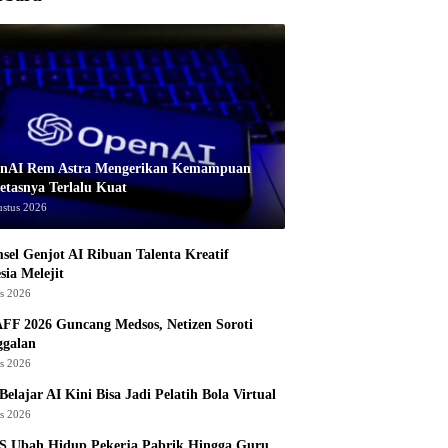
nAI Rem Astra Mengerikan Kemampuan
etasnya Terlalu Kuat
ustus 2026
sel Genjot AI Ribuan Talenta Kreatif
sia Melejit
us 2026
AFF 2026 Guncang Medsos, Netizen Soroti
ggalan
us 2026
Belajar AI Kini Bisa Jadi Pelatih Bola Virtual
us 2026
S Ubah Hidup Pekerja Pabrik Hingga Guru