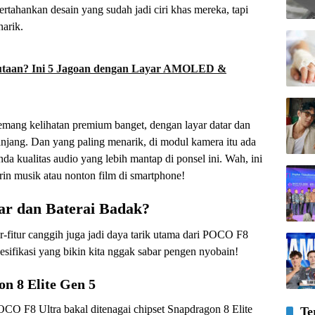
tahankan desain yang sudah jadi ciri khas mereka, tapi
narik.
utaan? Ini 5 Jagoan dengan Layar AMOLED &
emang kelihatan premium banget, dengan layar datar dan
njang. Dan yang paling menarik, di modul kamera itu ada
nda kualitas audio yang lebih mantap di ponsel ini. Wah, ini
erin musik atau nonton film di smartphone!
ar dan Baterai Badak?
r-fitur canggih juga jadi daya tarik utama dari POCO F8
sifikasi yang bikin kita nggak sabar pengen nyobain!
n 8 Elite Gen 5
O F8 Ultra bakal ditenagai chipset Snapdragon 8 Elite
Te