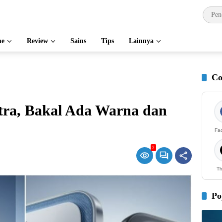
e
Review
Sains
Tips
Lainnya
Co
ra, Bakal Ada Warna dan
Fa
2
Th
Po