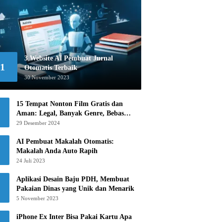
3 Website AI Pembuat Jurnal
1
Otomatis Terbaik
30 November 2023
15 Tempat Nonton Film Gratis dan
Aman: Legal, Banyak Genre, Bebas
Khawatir!
29 Desember 2024
AI Pembuat Makalah Otomatis:
Makalah Anda Auto Rapih
24 Juli 2023
Aplikasi Desain Baju PDH, Membuat
Pakaian Dinas yang Unik dan Menarik
5 November 2023
iPhone Ex Inter Bisa Pakai Kartu Apa