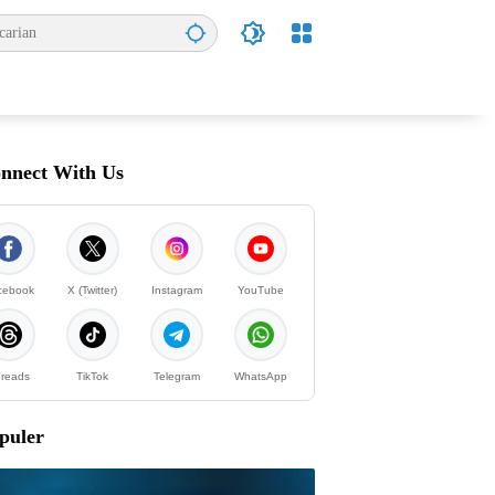
nnect With Us
cebook
X (Twitter)
Instagram
YouTube
reads
TikTok
Telegram
WhatsApp
puler