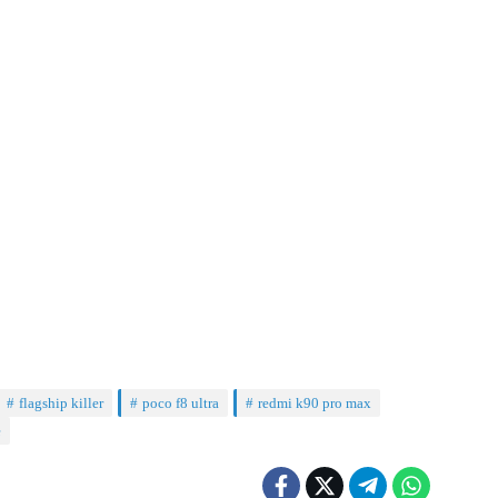
flagship killer
poco f8 ultra
redmi k90 pro max
e