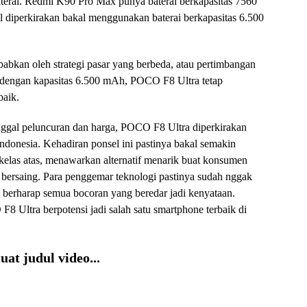
baterai. Redmi K90 Pro Max punya baterai berkapasitas 7560
diperkirakan bakal menggunakan baterai berkapasitas 6.500
babkan oleh strategi pasar yang berbeda, atau pertimbangan
pi, dengan kapasitas 6.500 mAh, POCO F8 Ultra tetap
baik.
nggal peluncuran dan harga, POCO F8 Ultra diperkirakan
 Indonesia. Kehadiran ponsel ini pastinya bakal semakin
kelas atas, menawarkan alternatif menarik buat konsumen
 bersaing. Para penggemar teknologi pastinya sudah nggak
berharap semua bocoran yang beredar jadi kenyataan.
8 Ultra berpotensi jadi salah satu smartphone terbaik di
at judul video...