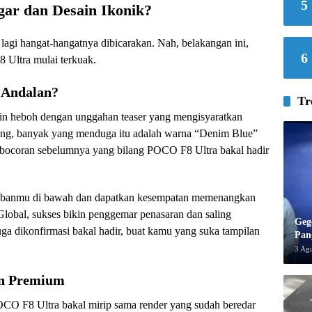
5
ar dan Desain Ikonik?
agi hangat-hangatnya dibicarakan. Nah, belakangan ini,
6
8 Ultra mulai terkuak.
 Andalan?
Tr
in heboh dengan unggahan teaser yang mengisyaratkan
ang, banyak yang menduga itu adalah warna “Denim Blue”
i bocoran sebelumnya yang bilang POCO F8 Ultra bakal hadir
 jawabanmu di bawah dan dapatkan kesempatan memenangkan
obal, sukses bikin penggemar penasaran dan saling
Geg
ga dikonfirmasi bakal hadir, buat kamu yang suka tampilan
Pan
3 Ag
an Premium
CO F8 Ultra bakal mirip sama render yang sudah beredar