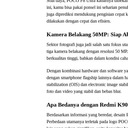
Soal daya, POCO F8 Ultra kabarnya dibekali
ini, kamu bisa pakai ponsel ini seharian penuh
juga diprediksi mendukung pengisian cepat k
dilakukan dengan cepat dan efisien.
Kamera Belakang 50MP: Siap A
Sektor fotografi juga jadi salah satu fokus u
tiga kamera belakang dengan resolusi 50 MP.
berkualitas tinggi, bahkan dalam kondisi ca
Dengan kombinasi hardware dan software y
dengan smartphone flagship lainnya dalam hal
stabilization (OIS) dan electronic image stab
foto dan video yang stabil dan bebas blur.
Apa Bedanya dengan Redmi K90
Berdasarkan informasi yang beredar, desa
Perbedaan utamanya terletak pada logo POC