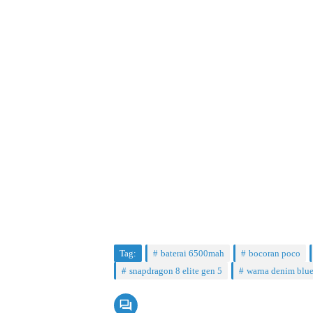
Tag:
baterai 6500mah
bocoran poco
snapdragon 8 elite gen 5
warna denim blu