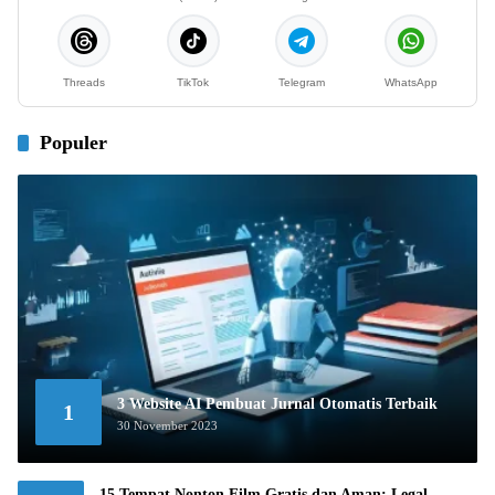
Threads
TikTok
Telegram
WhatsApp
Populer
3 Website AI Pembuat Jurnal Otomatis Terbaik
1
30 November 2023
15 Tempat Nonton Film Gratis dan Aman: Legal,