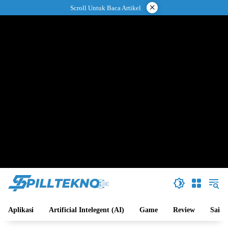
Langsung
×
Scroll Untuk Baca Artikel
ke
konten
Aplikasi
Artificial Intelegent (AI)
Game
Review
Sains