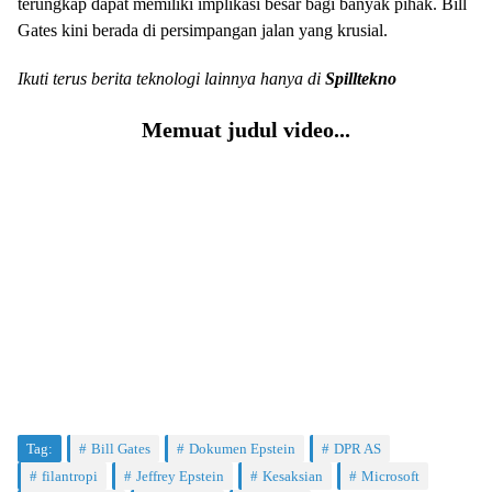
terungkap dapat memiliki implikasi besar bagi banyak pihak. Bill
Gates kini berada di persimpangan jalan yang krusial.
Ikuti terus berita teknologi lainnya hanya di
Spilltekno
Memuat judul video...
Tag:
Bill Gates
Dokumen Epstein
DPR AS
filantropi
Jeffrey Epstein
Kesaksian
Microsoft