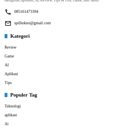
mengenai Aplikasi, AI, Review, Tips & Trik, Game, dan Sains.
085161473394
spilltekno@gmail.com
Kategori
Review
Game
AI
Aplikasi
Tips
Populer Tag
Teknologi
aplikasi
Ai