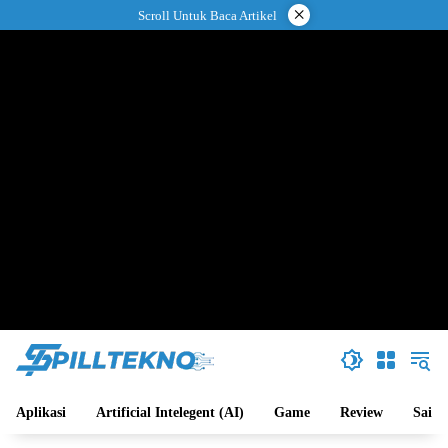
Langsung
×
Scroll Untuk Baca Artikel
ke
konten
Aplikasi
Artificial Intelegent (AI)
Game
Review
Sains