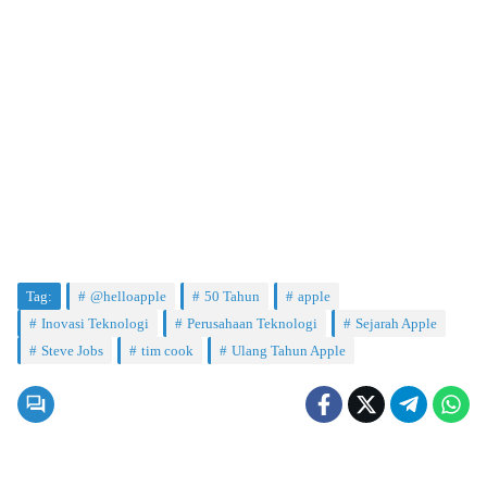
Tag:
@helloapple
50 Tahun
apple
Inovasi Teknologi
Perusahaan Teknologi
Sejarah Apple
Steve Jobs
tim cook
Ulang Tahun Apple