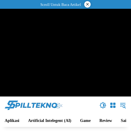
Langsung
×
Scroll Untuk Baca Artikel
ke
konten
Aplikasi
Artificial Intelegent (AI)
Game
Review
Sains