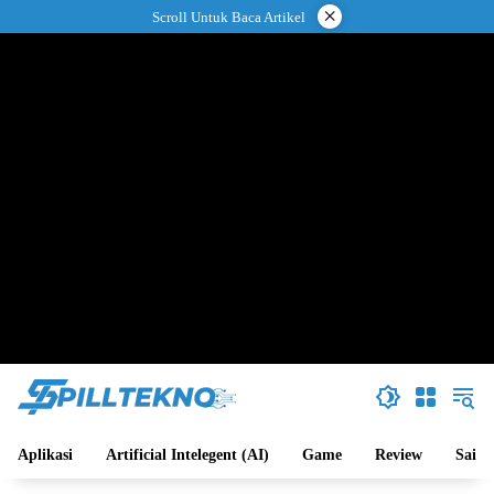
Langsung
×
Scroll Untuk Baca Artikel
ke
konten
Aplikasi
Artificial Intelegent (AI)
Game
Review
Sains