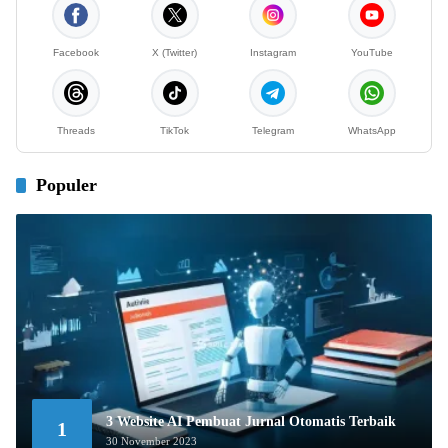
Facebook
X (Twitter)
Instagram
YouTube
Threads
TikTok
Telegram
WhatsApp
Populer
3 Website AI Pembuat Jurnal Otomatis Terbaik
1
30 November 2023