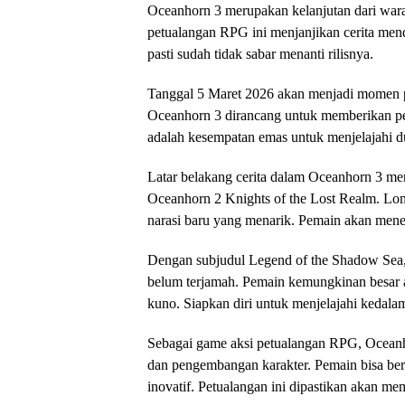
Oceanhorn 3 merupakan kelanjutan dari wara
petualangan RPG ini menjanjikan cerita men
pasti sudah tidak sabar menanti rilisnya.
Tanggal 5 Maret 2026 akan menjadi momen p
Oceanhorn 3 dirancang untuk memberikan pe
adalah kesempatan emas untuk menjelajahi du
Latar belakang cerita dalam Oceanhorn 3 men
Oceanhorn 2 Knights of the Lost Realm. Lo
narasi baru yang menarik. Pemain akan mene
Dengan subjudul Legend of the Shadow Sea,
belum terjamah. Pemain kemungkinan besar
kuno. Siapkan diri untuk menjelajahi kedala
Sebagai game aksi petualangan RPG, Oceanh
dan pengembangan karakter. Pemain bisa be
inovatif. Petualangan ini dipastikan akan me