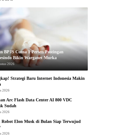
an BPJS Cuma 1 Persen Postingan
esindo Bikin Warganet Murka
ustus 2026
kap! Strategi Baru Internet Indonesia Makin
a
us 2026
an Arc Flash Data Center AI 800 VDC
ak Sudah
us 2026
 Robot Elon Musk di Bulan Siap Terwujud
?
us 2026