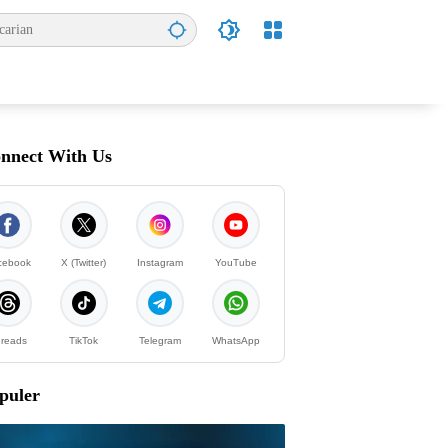
nnect With Us
cebook
X (Twitter)
Instagram
YouTube
reads
TikTok
Telegram
WhatsApp
puler