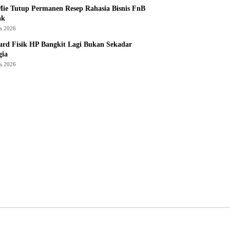
ie Tutup Permanen Resep Rahasia Bisnis FnB
ak
us 2026
rd Fisik HP Bangkit Lagi Bukan Sekadar
gia
us 2026