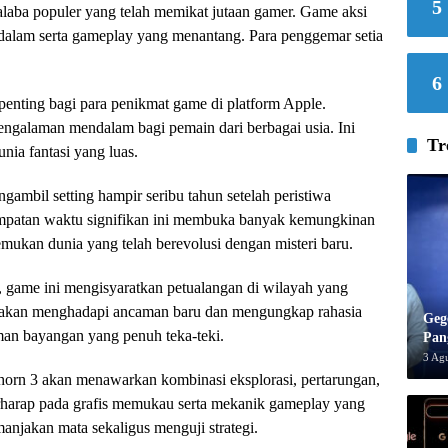
5
laba populer yang telah memikat jutaan gamer. Game aksi
dalam serta gameplay yang menantang. Para penggemar setia
6
enting bagi para penikmat game di platform Apple.
ngalaman mendalam bagi pemain dari berbagai usia. Ini
Tr
nia fantasi yang luas.
gambil setting hampir seribu tahun setelah peristiwa
mpatan waktu signifikan ini membuka banyak kemungkinan
mukan dunia yang telah berevolusi dengan misteri baru.
 game ini mengisyaratkan petualangan di wilayah yang
 akan menghadapi ancaman baru dan mengungkap rahasia
Geg
man bayangan yang penuh teka-teki.
Pan
3 Ag
orn 3 akan menawarkan kombinasi eksplorasi, pertarungan,
rharap pada grafis memukau serta mekanik gameplay yang
manjakan mata sekaligus menguji strategi.