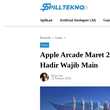
Langsung
ke
konten
Aplikasi
Artificial Intelegent (AI)
Gam
Beranda
Game
Game
Apple Arcade Maret 2
Hadir Wajib Main
Maya Sari
22 Februari 2026