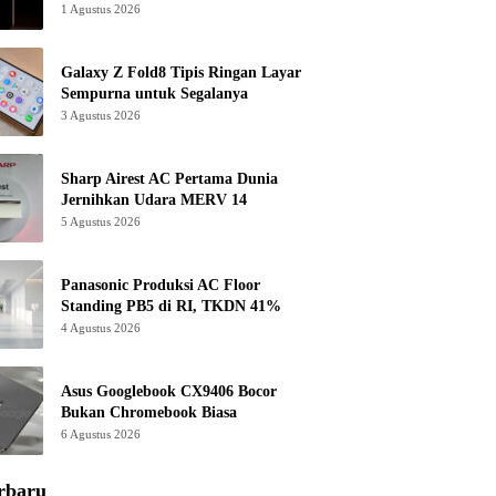
1 Agustus 2026
Galaxy Z Fold8 Tipis Ringan Layar
Sempurna untuk Segalanya
3 Agustus 2026
Sharp Airest AC Pertama Dunia
Jernihkan Udara MERV 14
5 Agustus 2026
Panasonic Produksi AC Floor
Standing PB5 di RI, TKDN 41%
4 Agustus 2026
Asus Googlebook CX9406 Bocor
Bukan Chromebook Biasa
6 Agustus 2026
rbaru