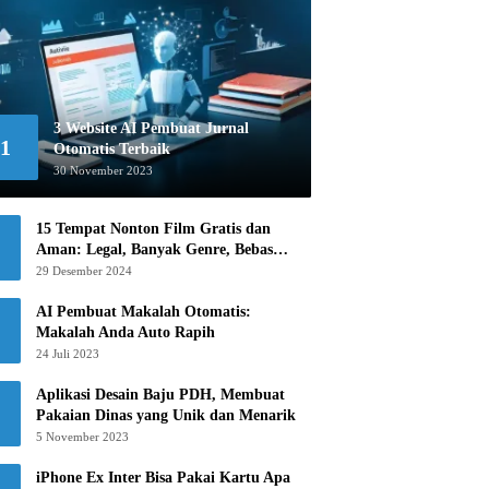
3 Website AI Pembuat Jurnal
1
Otomatis Terbaik
30 November 2023
15 Tempat Nonton Film Gratis dan
Aman: Legal, Banyak Genre, Bebas
Khawatir!
29 Desember 2024
AI Pembuat Makalah Otomatis:
Makalah Anda Auto Rapih
24 Juli 2023
Aplikasi Desain Baju PDH, Membuat
Pakaian Dinas yang Unik dan Menarik
5 November 2023
iPhone Ex Inter Bisa Pakai Kartu Apa