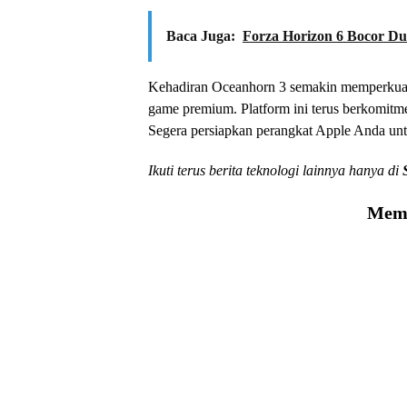
Baca Juga:
Forza Horizon 6 Bocor Du
Kehadiran Oceanhorn 3 semakin memperkuat 
game premium. Platform ini terus berkomitmen
Segera persiapkan perangkat Apple Anda unt
Ikuti terus berita teknologi lainnya hanya di
Memu