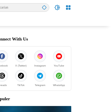
nnect With Us
cebook
X (Twitter)
Instagram
YouTube
reads
TikTok
Telegram
WhatsApp
puler