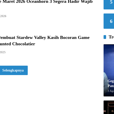
e Maret 2026 Oceanhorn 3 Segera Hadir Wajib
5
 2026
6
Tr
 Pembuat Stardew Valley Kasih Bocoran Game
unted Chocolatier
 2025
Selengkapnya
Geg
Pan
3 Ag