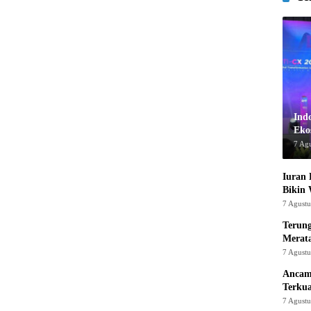
Ind
Ekos
7 Ag
Iuran 
Bikin
7 Agust
Terung
Merat
7 Agust
Ancam
Terku
7 Agust