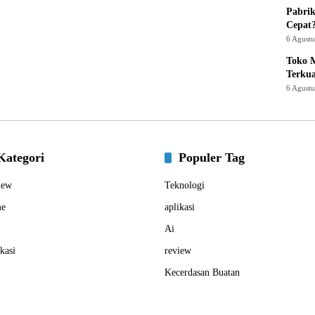
Pabrik
Cepat
6 Agust
Toko M
Terku
6 Agust
Kategori
Populer Tag
iew
Teknologi
e
aplikasi
Ai
kasi
review
Kecerdasan Buatan