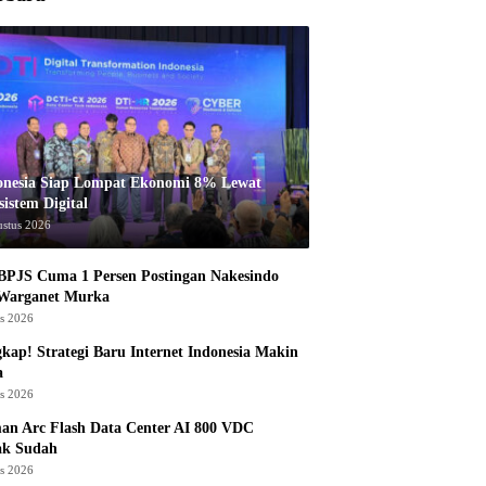
onesia Siap Lompat Ekonomi 8% Lewat
istem Digital
ustus 2026
BPJS Cuma 1 Persen Postingan Nakesindo
 Warganet Murka
us 2026
kap! Strategi Baru Internet Indonesia Makin
a
us 2026
an Arc Flash Data Center AI 800 VDC
ak Sudah
us 2026