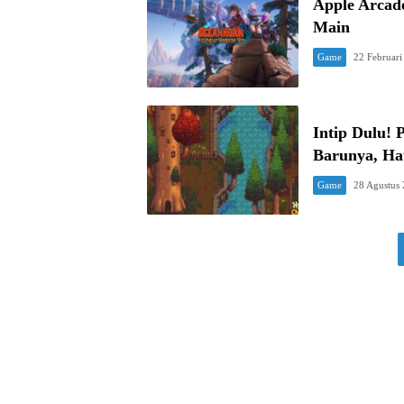
Apple Arcad
Main
Game
22 Februari
Intip Dulu!
Barunya, Ha
Game
28 Agustus