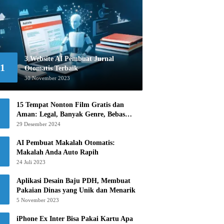
3 Website AI Pembuat Jurnal
1
Otomatis Terbaik
30 November 2023
15 Tempat Nonton Film Gratis dan
Aman: Legal, Banyak Genre, Bebas
Khawatir!
29 Desember 2024
AI Pembuat Makalah Otomatis:
Makalah Anda Auto Rapih
24 Juli 2023
Aplikasi Desain Baju PDH, Membuat
Pakaian Dinas yang Unik dan Menarik
5 November 2023
iPhone Ex Inter Bisa Pakai Kartu Apa