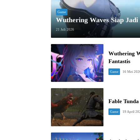
Game
Wuthering Waves Siap Jadi
21 Juli 2026
Wuthering W
Fantastis
Game
16 Mei 202
Fable Tunda
Game
19 April 20