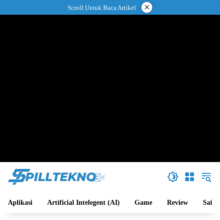
Langsung
×
Scroll Untuk Baca Artikel
ke
konten
Aplikasi
Artificial Intelegent (AI)
Game
Review
Sains