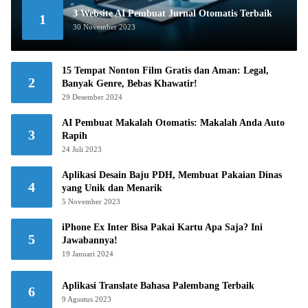
3 Website AI Pembuat Jurnal Otomatis Terbaik
1
30 November 2023
15 Tempat Nonton Film Gratis dan Aman: Legal,
2
Banyak Genre, Bebas Khawatir!
29 Desember 2024
AI Pembuat Makalah Otomatis: Makalah Anda Auto
3
Rapih
24 Juli 2023
Aplikasi Desain Baju PDH, Membuat Pakaian Dinas
4
yang Unik dan Menarik
5 November 2023
iPhone Ex Inter Bisa Pakai Kartu Apa Saja? Ini
5
Jawabannya!
19 Januari 2024
Aplikasi Translate Bahasa Palembang Terbaik
6
9 Agustus 2023