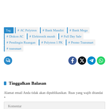
Tag:
AC Polytron
Bank Mandiri
Bank Mega
Diskon AC
Elektronik murah
Full Day Sale
Pendingin Ruangan
Polytron 1 PK
Promo Transmart
transmart
Tinggalkan Balasan
Alamat email Anda tidak akan dipublikasikan.
Ruas yang wajib ditandai
*