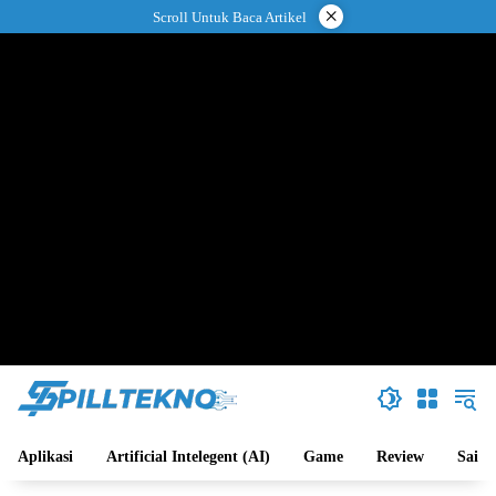
Langsung
×
Scroll Untuk Baca Artikel
ke
konten
Aplikasi
Artificial Intelegent (AI)
Game
Review
Sains