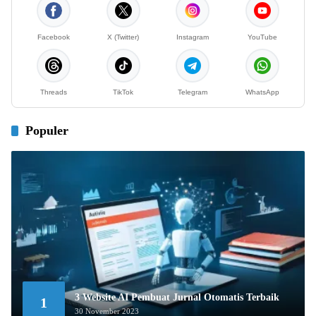
Facebook
X (Twitter)
Instagram
YouTube
Threads
TikTok
Telegram
WhatsApp
Populer
3 Website AI Pembuat Jurnal Otomatis Terbaik
1
30 November 2023