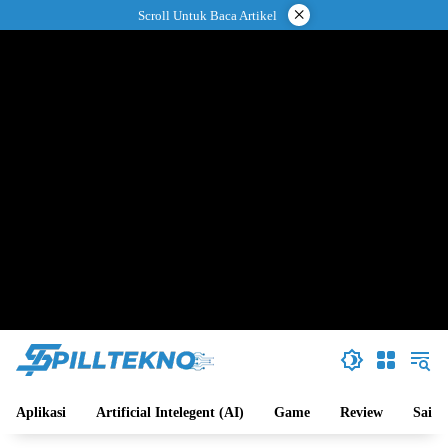
Langsung
×
Scroll Untuk Baca Artikel
ke
konten
Aplikasi
Artificial Intelegent (AI)
Game
Review
Sains