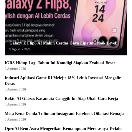
Galaxy Z Flip8 AI Makin Cerdas Gaya Lipatmu Naik Level!
9 Agustus 2026
IGRS Hidup Lagi Tahun Ini Komdigi Siapkan Evaluasi Besar
9 Agustus 2026
Industri Aplikasi Game RI Melejit 18% Lebih Investasi Mengalir
Deras
8 Agustus 2026
Rokid AI Glasses Kacamata Canggih Ini Siap Ubah Cara Kerja
8 Agustus 2026
Meta Kena Denda Triliunan Instagram Facebook Dibatasi Remaja
8 Agustus 2026
OpenAI Rem Astra Mengerikan Kemampuan Meretasnya Terlalu