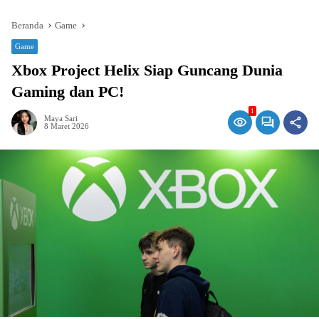
Beranda
Game
Game
Xbox Project Helix Siap Guncang Dunia
Gaming dan PC!
1
Maya Sari
8 Maret 2026