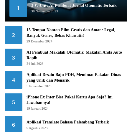
3 Website AI Pembuat Jurnal Otomatis Terbaik
1
30 November 2023
15 Tempat Nonton Film Gratis dan Aman: Legal,
2
Banyak Genre, Bebas Khawatir!
29 Desember 2024
AI Pembuat Makalah Otomatis: Makalah Anda Auto
3
Rapih
24 Juli 2023
Aplikasi Desain Baju PDH, Membuat Pakaian Dinas
4
yang Unik dan Menarik
5 November 2023
iPhone Ex Inter Bisa Pakai Kartu Apa Saja? Ini
5
Jawabannya!
19 Januari 2024
Aplikasi Translate Bahasa Palembang Terbaik
6
9 Agustus 2023