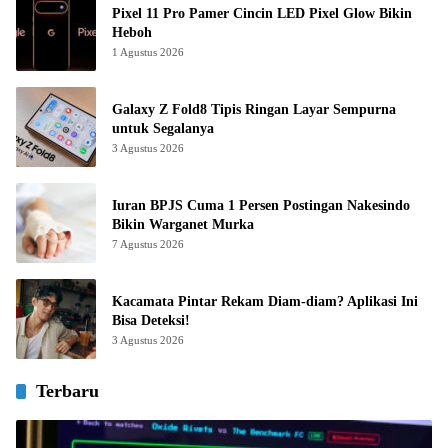
Pixel 11 Pro Pamer Cincin LED Pixel Glow Bikin
Heboh
1 Agustus 2026
Galaxy Z Fold8 Tipis Ringan Layar Sempurna
untuk Segalanya
3 Agustus 2026
Iuran BPJS Cuma 1 Persen Postingan Nakesindo
Bikin Warganet Murka
7 Agustus 2026
Kacamata Pintar Rekam Diam-diam? Aplikasi Ini
Bisa Deteksi!
3 Agustus 2026
Terbaru