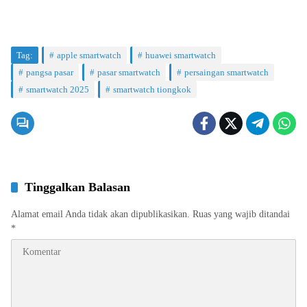
Tag:
apple smartwatch
huawei smartwatch
pangsa pasar
pasar smartwatch
persaingan smartwatch
smartwatch 2025
smartwatch tiongkok
Tinggalkan Balasan
Alamat email Anda tidak akan dipublikasikan.
Ruas yang wajib ditandai
*