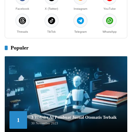
Facebook
X (Twitter)
Instagram
YouTube
Threads
TikTok
Telegram
WhatsApp
Populer
3 Website AI Pembuat Jurnal Otomatis Terbaik
1
30 November 2023