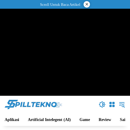
Langsung
×
Scroll Untuk Baca Artikel
ke
konten
Aplikasi
Artificial Intelegent (AI)
Game
Review
Sains