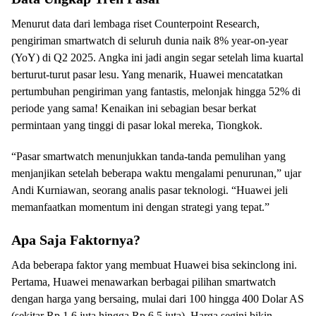
Menurut data dari lembaga riset Counterpoint Research,
pengiriman smartwatch di seluruh dunia naik 8% year-on-year
(YoY) di Q2 2025. Angka ini jadi angin segar setelah lima kuartal
berturut-turut pasar lesu. Yang menarik, Huawei mencatatkan
pertumbuhan pengiriman yang fantastis, melonjak hingga 52% di
periode yang sama! Kenaikan ini sebagian besar berkat
permintaan yang tinggi di pasar lokal mereka, Tiongkok.
“Pasar smartwatch menunjukkan tanda-tanda pemulihan yang
menjanjikan setelah beberapa waktu mengalami penurunan,” ujar
Andi Kurniawan, seorang analis pasar teknologi. “Huawei jeli
memanfaatkan momentum ini dengan strategi yang tepat.”
Apa Saja Faktornya?
Ada beberapa faktor yang membuat Huawei bisa sekinclong ini.
Pertama, Huawei menawarkan berbagai pilihan smartwatch
dengan harga yang bersaing, mulai dari 100 hingga 400 Dolar AS
(sekitar Rp 1,6 juta hingga Rp 6,5 juta). Harga segini bikin