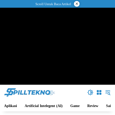
Langsung
×
Scroll Untuk Baca Artikel
ke
konten
Aplikasi
Artificial Intelegent (AI)
Game
Review
Sains