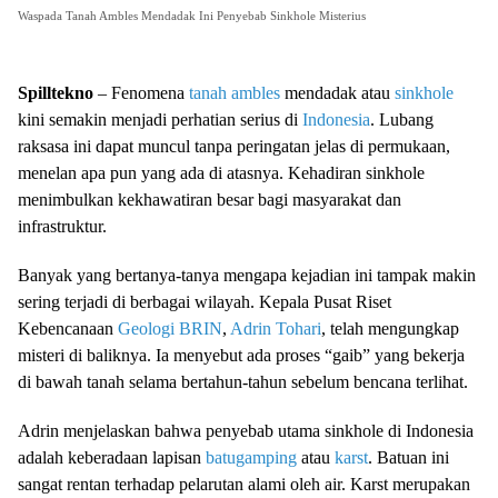
Waspada Tanah Ambles Mendadak Ini Penyebab Sinkhole Misterius
Spilltekno
– Fenomena
tanah ambles
mendadak atau
sinkhole
kini semakin menjadi perhatian serius di
Indonesia
. Lubang
raksasa ini dapat muncul tanpa peringatan jelas di permukaan,
menelan apa pun yang ada di atasnya. Kehadiran sinkhole
menimbulkan kekhawatiran besar bagi masyarakat dan
infrastruktur.
Banyak yang bertanya-tanya mengapa kejadian ini tampak makin
sering terjadi di berbagai wilayah. Kepala Pusat Riset
Kebencanaan
Geologi
BRIN
,
Adrin Tohari
, telah mengungkap
misteri di baliknya. Ia menyebut ada proses “gaib” yang bekerja
di bawah tanah selama bertahun-tahun sebelum bencana terlihat.
Adrin menjelaskan bahwa penyebab utama sinkhole di Indonesia
adalah keberadaan lapisan
batugamping
atau
karst
. Batuan ini
sangat rentan terhadap pelarutan alami oleh air. Karst merupakan