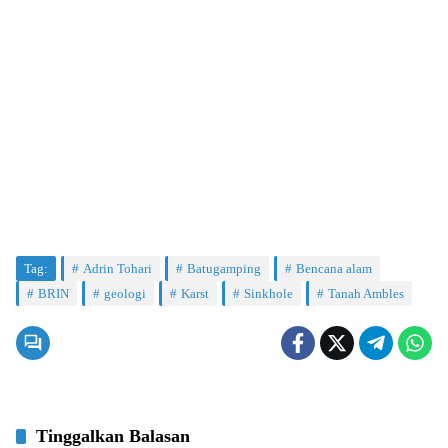
Tag:
Adrin Tohari
Batugamping
Bencana alam
BRIN
geologi
Karst
Sinkhole
Tanah Ambles
Tinggalkan Balasan