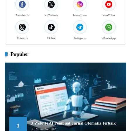
Facebook
X (Twitter)
Instagram
YouTube
Threads
TikTok
Telegram
WhatsApp
Populer
3 Website AI Pembuat Jurnal Otomatis Terbaik
1
30 November 2023