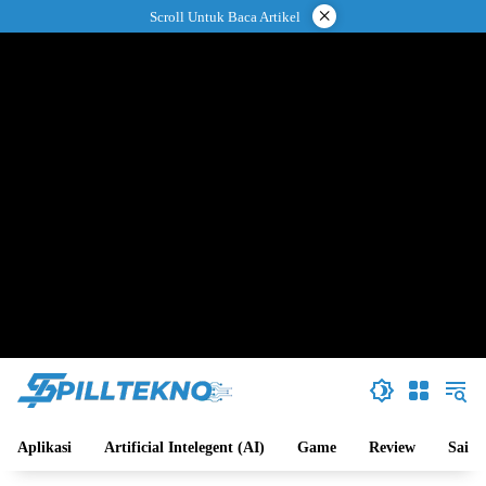
Langsung
×
Scroll Untuk Baca Artikel
ke
konten
Aplikasi
Artificial Intelegent (AI)
Game
Review
Sains