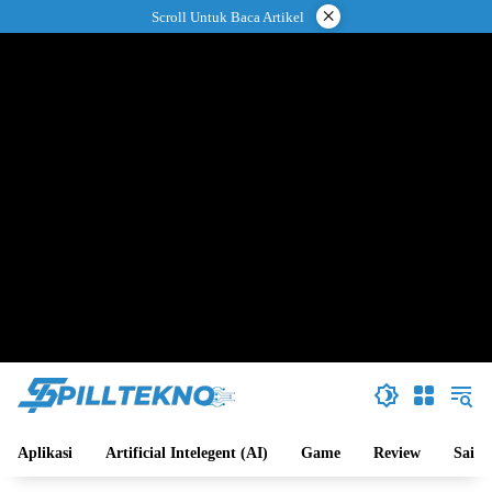
Langsung
×
Scroll Untuk Baca Artikel
ke
konten
Aplikasi
Artificial Intelegent (AI)
Game
Review
Sains