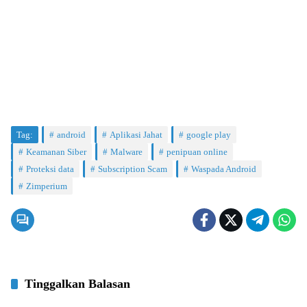
Tag:
android
Aplikasi Jahat
google play
Keamanan Siber
Malware
penipuan online
Proteksi data
Subscription Scam
Waspada Android
Zimperium
Tinggalkan Balasan