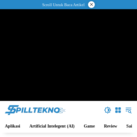
Langsung
×
Scroll Untuk Baca Artikel
ke
konten
Aplikasi
Artificial Intelegent (AI)
Game
Review
Sains