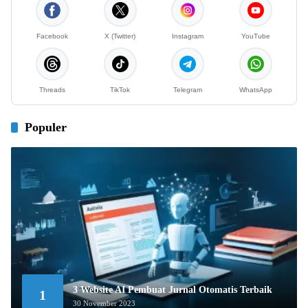
Facebook
X (Twitter)
Instagram
YouTube
Threads
TikTok
Telegram
WhatsApp
Populer
3 Website AI Pembuat Jurnal Otomatis Terbaik
1
30 November 2023