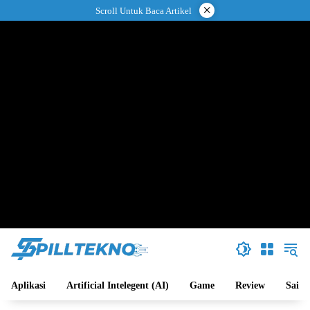
Langsung
×
Scroll Untuk Baca Artikel
ke
konten
Aplikasi
Artificial Intelegent (AI)
Game
Review
Sains