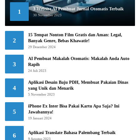
3 Website AI Pembuat Jurnal Otomatis Terbaik
1
30 November 2023
15 Tempat Nonton Film Gratis dan Aman: Legal,
2
Banyak Genre, Bebas Khawatir!
29 Desember 2024
AI Pembuat Makalah Otomatis: Makalah Anda Auto
3
Rapih
24 Juli 2023
Aplikasi Desain Baju PDH, Membuat Pakaian Dinas
4
yang Unik dan Menarik
5 November 2023
iPhone Ex Inter Bisa Pakai Kartu Apa Saja? Ini
5
Jawabannya!
19 Januari 2024
Aplikasi Translate Bahasa Palembang Terbaik
6
9 Agustus 2023