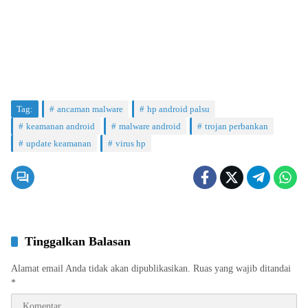
Tag:
ancaman malware
hp android palsu
keamanan android
malware android
trojan perbankan
update keamanan
virus hp
Tinggalkan Balasan
Alamat email Anda tidak akan dipublikasikan.
Ruas yang wajib ditandai
*