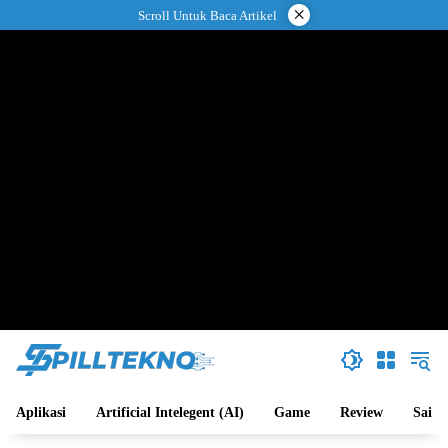
Langsung
×
Scroll Untuk Baca Artikel
ke
konten
Aplikasi
Artificial Intelegent (AI)
Game
Review
Sains