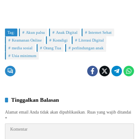
Tag:
Akun palsu
Anak Digital
Internet Sehat
Keamanan Online
Komdigi
Literasi Digital
media sosial
Orang Tua
perlindungan anak
Usia minimum
Tinggalkan Balasan
Alamat email Anda tidak akan dipublikasikan.
Ruas yang wajib ditandai
*