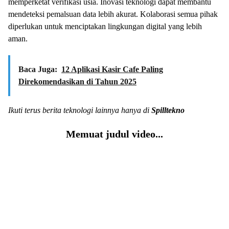
memperketat verifikasi usia. Inovasi teknologi dapat membantu
mendeteksi pemalsuan data lebih akurat. Kolaborasi semua pihak
diperlukan untuk menciptakan lingkungan digital yang lebih
aman.
Baca Juga:
12 Aplikasi Kasir Cafe Paling
Direkomendasikan di Tahun 2025
Ikuti terus berita teknologi lainnya hanya di
Spilltekno
Memuat judul video...