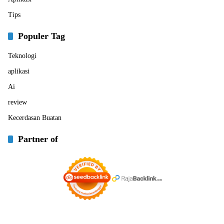
Tips
Populer Tag
Teknologi
aplikasi
Ai
review
Kecerdasan Buatan
Partner of