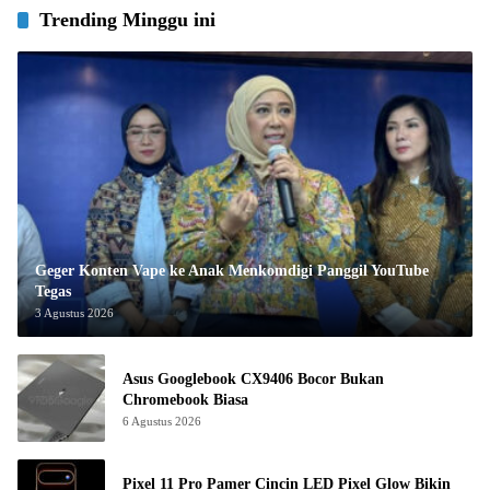
Trending Minggu ini
Geger Konten Vape ke Anak Menkomdigi Panggil YouTube
Tegas
3 Agustus 2026
Asus Googlebook CX9406 Bocor Bukan
Chromebook Biasa
6 Agustus 2026
Pixel 11 Pro Pamer Cincin LED Pixel Glow Bikin