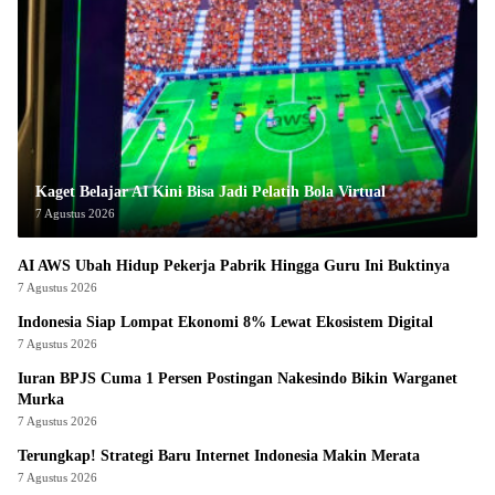
Kaget Belajar AI Kini Bisa Jadi Pelatih Bola Virtual
7 Agustus 2026
AI AWS Ubah Hidup Pekerja Pabrik Hingga Guru Ini Buktinya
7 Agustus 2026
Indonesia Siap Lompat Ekonomi 8% Lewat Ekosistem Digital
7 Agustus 2026
Iuran BPJS Cuma 1 Persen Postingan Nakesindo Bikin Warganet
Murka
7 Agustus 2026
Terungkap! Strategi Baru Internet Indonesia Makin Merata
7 Agustus 2026