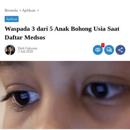
Beranda
Aplikasi
Aplikasi
Waspada 3 dari 5 Anak Bohong Usia Saat
Daftar Medsos
4
Dedi Cahyono
7 Juli 2026