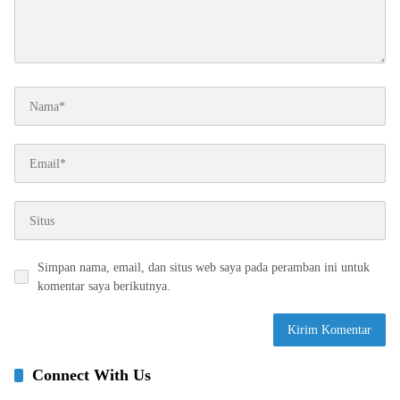
Simpan nama, email, dan situs web saya pada peramban ini untuk
komentar saya berikutnya.
Connect With Us