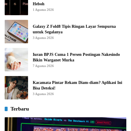
Heboh
1 Agustus 2026
Galaxy Z Fold8 Tipis Ringan Layar Sempurna
untuk Segalanya
3 Agustus 2026
Iuran BPJS Cuma 1 Persen Postingan Nakesindo
Bikin Warganet Murka
7 Agustus 2026
Kacamata Pintar Rekam Diam-diam? Aplikasi Ini
Bisa Deteksi!
3 Agustus 2026
Terbaru