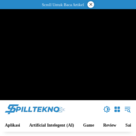
Langsung
×
Scroll Untuk Baca Artikel
ke
konten
Aplikasi
Artificial Intelegent (AI)
Game
Review
Sains