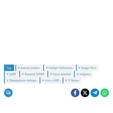
Tag:
baterai jumbo
Gadget Indonesia
harga Vivo
ip68
Kamera 50MP
layar amoled
originos
Smartphone terbaru
vivo y500
Y Series