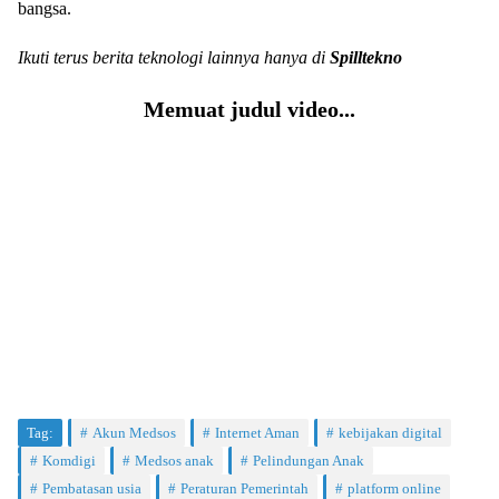
bangsa.
Ikuti terus berita teknologi lainnya hanya di
Spilltekno
Memuat judul video...
Tag:
Akun Medsos
Internet Aman
kebijakan digital
Komdigi
Medsos anak
Pelindungan Anak
Pembatasan usia
Peraturan Pemerintah
platform online