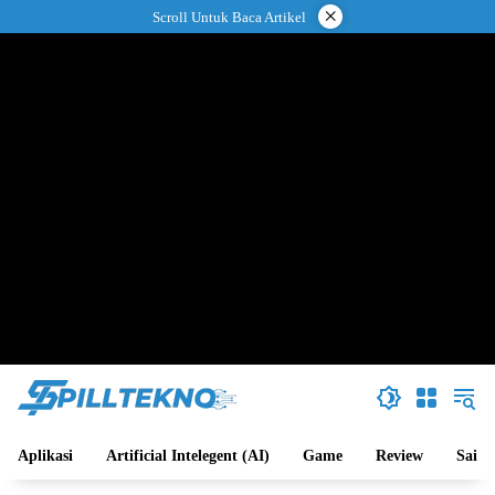
Langsung
×
Scroll Untuk Baca Artikel
ke
konten
Aplikasi
Artificial Intelegent (AI)
Game
Review
Sains