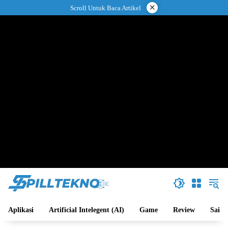
Langsung
×
Scroll Untuk Baca Artikel
ke
konten
Aplikasi
Artificial Intelegent (AI)
Game
Review
Sains