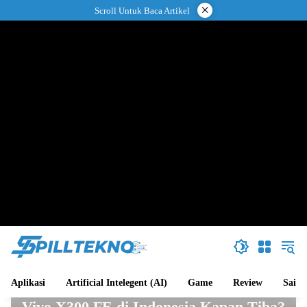
Langsung
×
Scroll Untuk Baca Artikel
ke
konten
Aplikasi
Artificial Intelegent (AI)
Game
Review
Sains
Review
Vivo X300 FE di Indonesia Kapan Tiba?