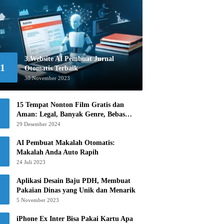
3 Website AI Pembuat Jurnal
1
Otomatis Terbaik
30 November 2023
15 Tempat Nonton Film Gratis dan
Aman: Legal, Banyak Genre, Bebas
Khawatir!
29 Desember 2024
AI Pembuat Makalah Otomatis:
Makalah Anda Auto Rapih
24 Juli 2023
Aplikasi Desain Baju PDH, Membuat
Pakaian Dinas yang Unik dan Menarik
5 November 2023
iPhone Ex Inter Bisa Pakai Kartu Apa