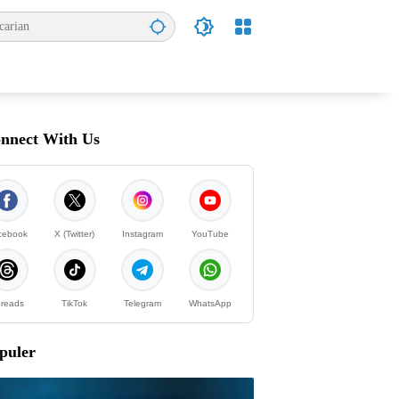
nnect With Us
cebook
X (Twitter)
Instagram
YouTube
reads
TikTok
Telegram
WhatsApp
puler