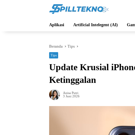
Langsung
ke
konten
Aplikasi
Artificial Intelegent (AI)
Gam
Beranda
Tips
Tips
Update Krusial iPhon
Ketinggalan
Anisa Putri
3 Juni 2026