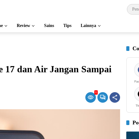
e
Review
Sains
Tips
Lainnya
Co
e 17 dan Air Jangan Sampai
Fa
0
Th
Po