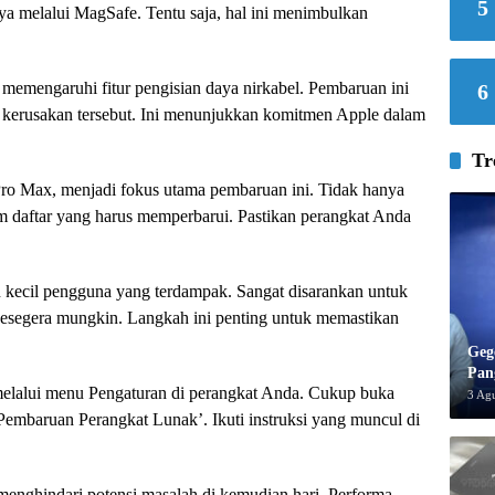
5
ya melalui MagSafe. Tentu saja, hal ini menimbulkan
.
memengaruhi fitur pengisian daya nirkabel. Pembaruan ini
6
i kerusakan tersebut. Ini menunjukkan komitmen Apple dalam
Tr
Pro Max, menjadi fokus utama pembaruan ini. Tidak hanya
am daftar yang harus memperbarui. Pastikan perangkat Anda
kecil pengguna yang terdampak. Sangat disarankan untuk
sesegera mungkin. Langkah ini penting untuk memastikan
Geg
Pan
elalui menu Pengaturan di perangkat Anda. Cukup buka
3 Ag
‘Pembaruan Perangkat Lunak’. Ikuti instruksi yang muncul di
nghindari potensi masalah di kemudian hari. Performa