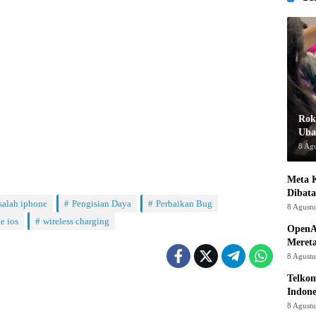
Rok
Uba
8 Ag
Meta K
Dibata
salah iphone
Pengisian Daya
Perbaikan Bug
8 Agust
e ios
wireless charging
OpenA
Mereta
8 Agust
Telkom
Indone
8 Agust