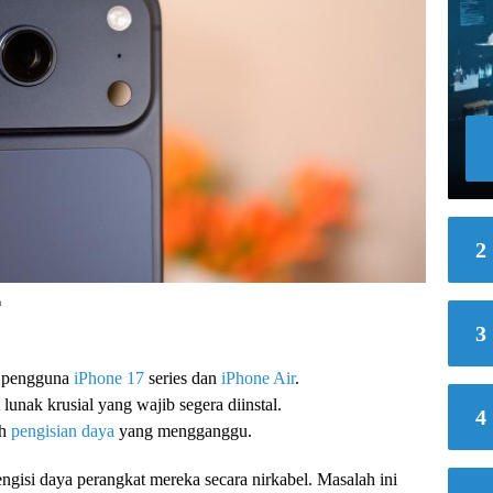
2
n
3
a pengguna
iPhone 17
series dan
iPhone Air
.
lunak krusial yang wajib segera diinstal.
4
ah
pengisian daya
yang mengganggu.
gisi daya perangkat mereka secara nirkabel. Masalah ini