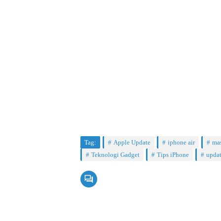
Tag:
Apple Update
iphone air
ma
Teknologi Gadget
Tips iPhone
updat