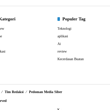
Kategori
Populer Tag
iew
Teknologi
e
aplikasi
Ai
kasi
review
Kecerdasan Buatan
Tim Redaksi
Pedoman Media Siber
erved
×