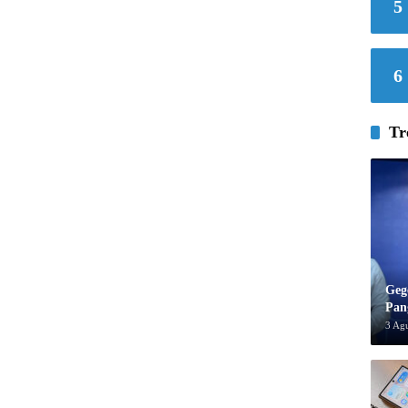
5
6
Tr
Geg
Pan
3 Ag