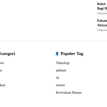
Roket
Bagi 
6 Agust
Pakaia
Airnya
6 Agust
Kategori
Populer Tag
iew
Teknologi
e
aplikasi
Ai
kasi
review
Kecerdasan Buatan