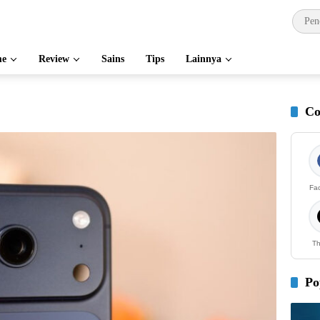
e
Review
Sains
Tips
Lainnya
Co
Fa
Th
Po