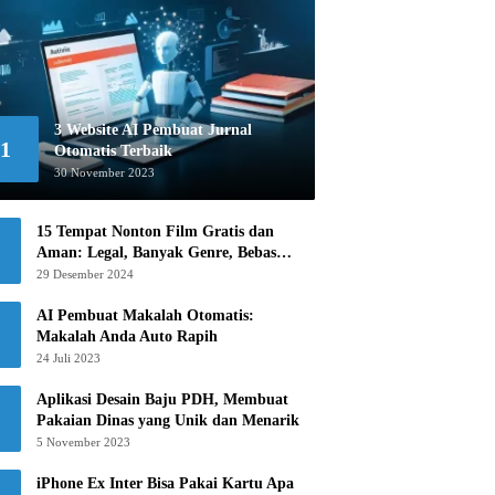
3 Website AI Pembuat Jurnal
1
Otomatis Terbaik
30 November 2023
15 Tempat Nonton Film Gratis dan
Aman: Legal, Banyak Genre, Bebas
Khawatir!
29 Desember 2024
AI Pembuat Makalah Otomatis:
Makalah Anda Auto Rapih
24 Juli 2023
Aplikasi Desain Baju PDH, Membuat
Pakaian Dinas yang Unik dan Menarik
5 November 2023
iPhone Ex Inter Bisa Pakai Kartu Apa