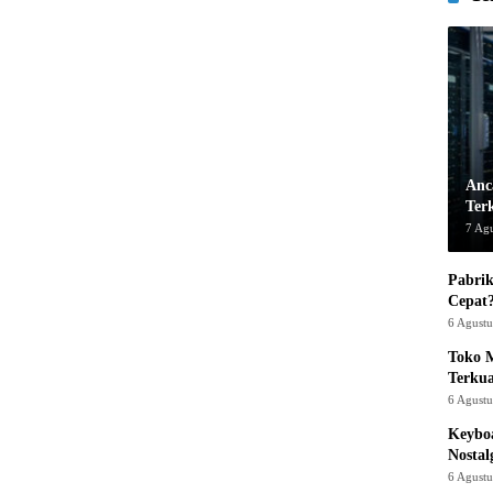
Anc
Ter
7 Ag
Pabrik
Cepat
6 Agust
Toko M
Terku
6 Agust
Keyboa
Nostal
6 Agust