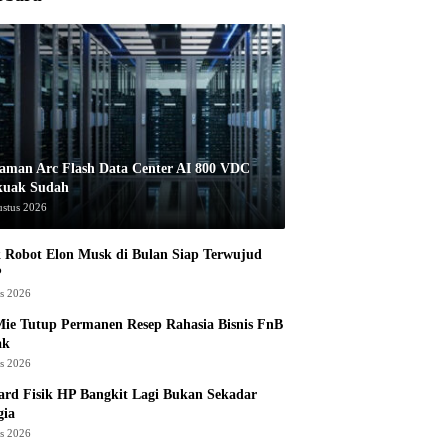
aman Arc Flash Data Center AI 800 VDC
kuak Sudah
ustus 2026
 Robot Elon Musk di Bulan Siap Terwujud
?
us 2026
ie Tutup Permanen Resep Rahasia Bisnis FnB
ak
us 2026
rd Fisik HP Bangkit Lagi Bukan Sekadar
gia
us 2026