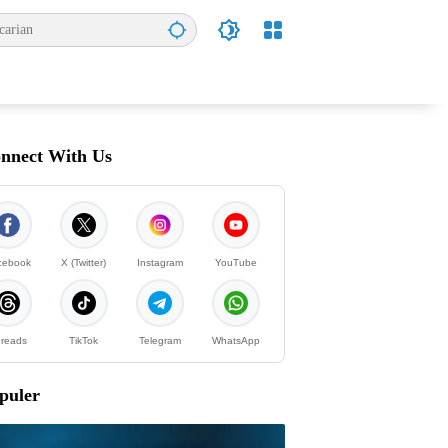
nnect With Us
cebook
X (Twitter)
Instagram
YouTube
reads
TikTok
Telegram
WhatsApp
puler