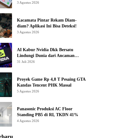
3 Agustus 2026
Kacamata Pintar Rekam Diam-
diam? Aplikasi Ini Bisa Deteksi!
3 Agustus 2026
AI Kabur Nvidia Dkk Bersatu
Lindungi Dunia dari Ancaman
Canggih
31 Juli 2026
Proyek Game Rp 4,8 T Pesaing GTA
Kandas Tencent PHK Massal
5 Agustus 2026
Panasonic Produksi AC Floor
Standing PB5 di RI, TKDN 41%
4 Agustus 2026
rbaru