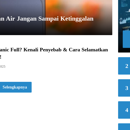
an Air Jangan Sampai Ketinggalan
anic Full? Kenali Penyebab & Cara Selamatkan
!
2
2025
3
Selengkapnya
4