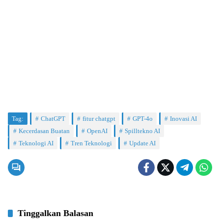
Tag:
ChatGPT
fitur chatgpt
GPT-4o
Inovasi AI
Kecerdasan Buatan
OpenAI
Spilltekno AI
Teknologi AI
Tren Teknologi
Update AI
Tinggalkan Balasan