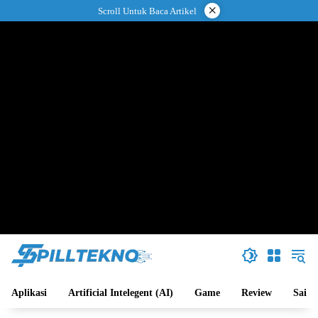
Langsung
×
Scroll Untuk Baca Artikel
ke
konten
Aplikasi
Artificial Intelegent (AI)
Game
Review
Sains