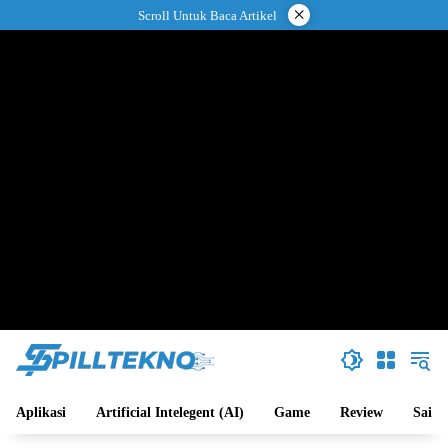
Langsung
×
Scroll Untuk Baca Artikel
ke
konten
Aplikasi
Artificial Intelegent (AI)
Game
Review
Sains