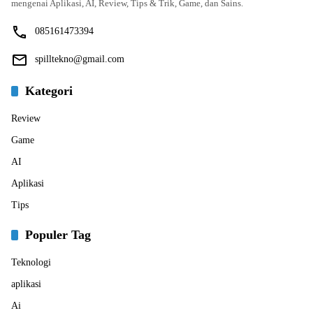
mengenai Aplikasi, AI, Review, Tips & Trik, Game, dan Sains.
085161473394
spilltekno@gmail.com
Kategori
Review
Game
AI
Aplikasi
Tips
Populer Tag
Teknologi
aplikasi
Ai