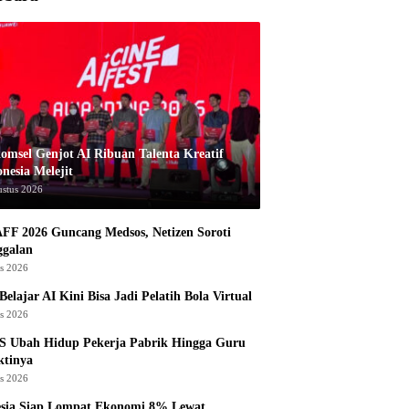
komsel Genjot AI Ribuan Talenta Kreatif
nesia Melejit
ustus 2026
AFF 2026 Guncang Medsos, Netizen Soroti
ggalan
us 2026
Belajar AI Kini Bisa Jadi Pelatih Bola Virtual
us 2026
S Ubah Hidup Pekerja Pabrik Hingga Guru
ktinya
us 2026
esia Siap Lompat Ekonomi 8% Lewat