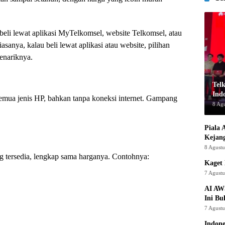
beli lewat aplikasi MyTelkomsel, website Telkomsel, atau
ya, kalau beli lewat aplikasi atau website, pilihan
enariknya.
Tel
Indo
 semua jenis HP, bahkan tanpa koneksi internet. Gampang
8 Ag
Piala 
Kejan
8 Agust
ng tersedia, lengkap sama harganya. Contohnya:
Kaget 
7 Agust
AI AW
Ini Bu
7 Agust
Indon