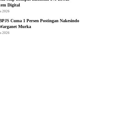
tem Digital
us 2026
BPJS Cuma 1 Persen Postingan Nakesindo
 Warganet Murka
us 2026