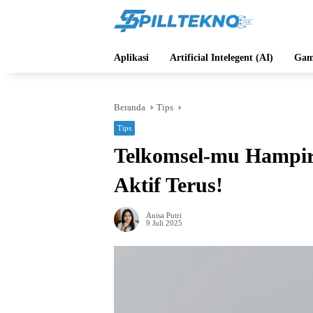
Langsung
ke
konten
Aplikasi
Artificial Intelegent (AI)
Gam
Beranda
Tips
Tips
Telkomsel-mu Hampir 
Aktif Terus!
Anisa Putri
9 Juli 2025