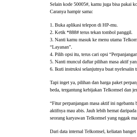
Selain kode 50005#, kamu juga bisa pakai k
Caranya hampir sama:
1. Buka aplikasi telepon di HP-mu.
2. Ketik *888# terus tekan tombol panggil.
3. Nanti kamu masuk ke menu utama Telkoms
“Layanan”.
4. Pilih opsi itu, terus cari opsi “Perpanjang
5. Nanti muncul daftar pilihan masa aktif ya
6. Ikuti instruksi selanjutnya buat nyelesaiin t
Tapi inget ya, pilihan dan harga paket perp
beda, tergantung kebijakan Telkomsel dan je
“Fitur perpanjangan masa aktif ini ngebantu
aktifnya mau abis. Jauh lebih hemat daripada 
seorang karyawan Telkomsel yang nggak ma
Dari data internal Telkomsel, keliatan bange