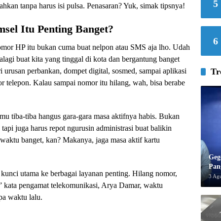
5
hkan tanpa harus isi pulsa. Penasaran? Yuk, simak tipsnya!
sel Itu Penting Banget?
6
 nomor HP itu bukan cuma buat nelpon atau SMS aja lho. Udah
palagi buat kita yang tinggal di kota dan bergantung banget
i urusan perbankan, dompet digital, sosmed, sampai aplikasi
Tr
r telepon. Kalau sampai nomor itu hilang, wah, bisa berabe
u tiba-tiba hangus gara-gara masa aktifnya habis. Bukan
api juga harus repot ngurusin administrasi buat balikin
waktu banget, kan? Makanya, jaga masa aktif kartu
Geg
Pan
unci utama ke berbagai layanan penting. Hilang nomor,
3 Ag
l,” kata pengamat telekomunikasi, Arya Damar, waktu
pa waktu lalu.