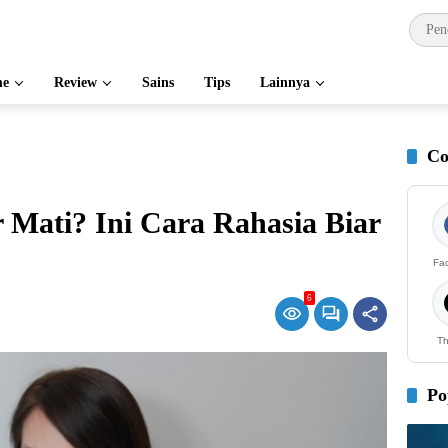
e
Review
Sains
Tips
Lainnya
Co
Mati? Ini Cara Rahasia Biar
Fa
6
Th
Po