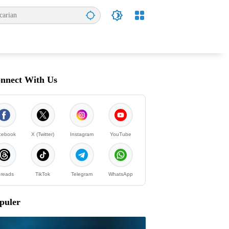
nnect With Us
cebook
X (Twitter)
Instagram
YouTube
reads
TikTok
Telegram
WhatsApp
puler