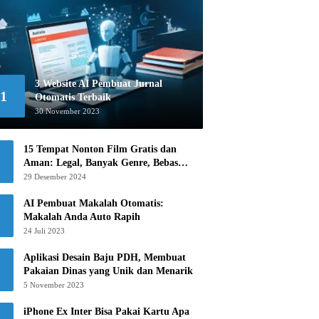
3 Website AI Pembuat Jurnal
1
Otomatis Terbaik
30 November 2023
15 Tempat Nonton Film Gratis dan
Aman: Legal, Banyak Genre, Bebas
Khawatir!
29 Desember 2024
AI Pembuat Makalah Otomatis:
Makalah Anda Auto Rapih
24 Juli 2023
Aplikasi Desain Baju PDH, Membuat
Pakaian Dinas yang Unik dan Menarik
5 November 2023
iPhone Ex Inter Bisa Pakai Kartu Apa