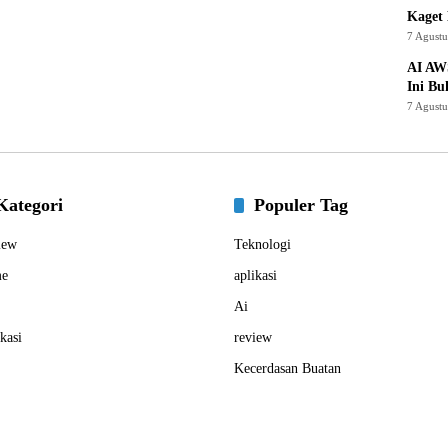
Kaget 
7 Agust
AI AW
Ini Bu
7 Agust
Kategori
Populer Tag
iew
Teknologi
e
aplikasi
Ai
kasi
review
Kecerdasan Buatan