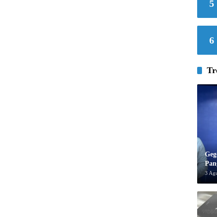
5
6
Tr
Geg
Pan
3 Ag