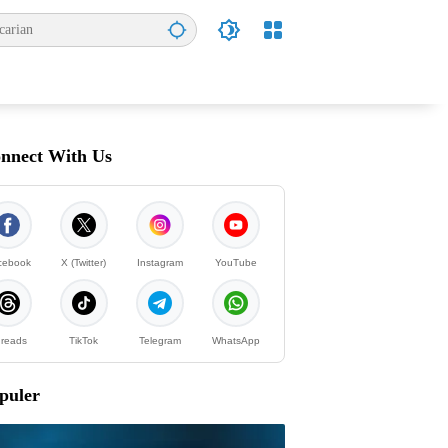
nnect With Us
cebook
X (Twitter)
Instagram
YouTube
reads
TikTok
Telegram
WhatsApp
puler