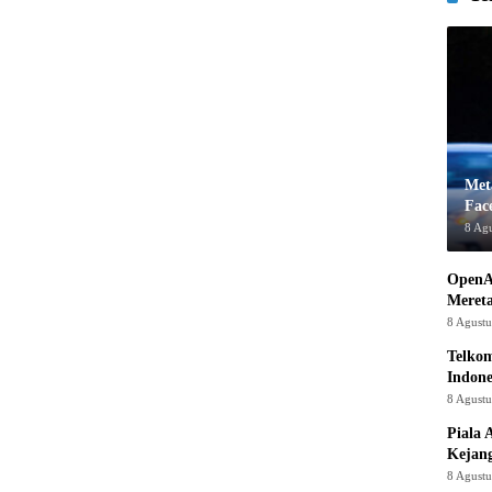
Met
Fac
8 Ag
OpenA
Mereta
8 Agust
Telkom
Indone
8 Agust
Piala 
Kejan
8 Agust