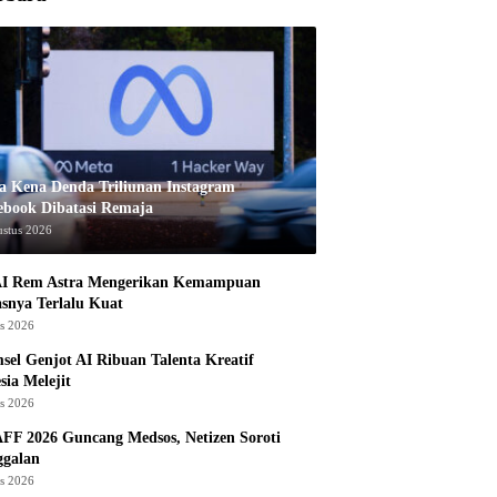
a Kena Denda Triliunan Instagram
ebook Dibatasi Remaja
ustus 2026
I Rem Astra Mengerikan Kemampuan
snya Terlalu Kuat
us 2026
sel Genjot AI Ribuan Talenta Kreatif
sia Melejit
us 2026
AFF 2026 Guncang Medsos, Netizen Soroti
ggalan
us 2026