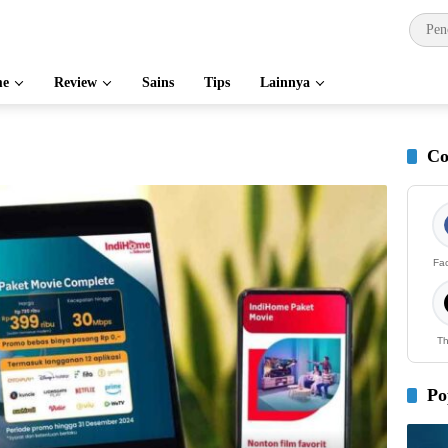
e
Review
Sains
Tips
Lainnya
Co
Fa
Th
Po