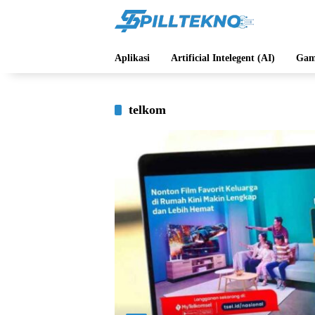
Langsung
ke
konten
Aplikasi
Artificial Intelegent (AI)
Gam
telkom