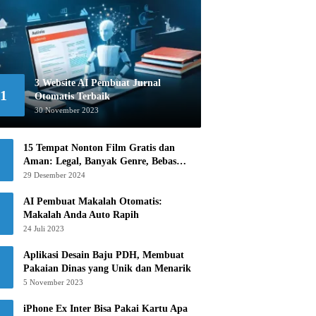
3 Website AI Pembuat Jurnal
1
Otomatis Terbaik
30 November 2023
15 Tempat Nonton Film Gratis dan
Aman: Legal, Banyak Genre, Bebas
Khawatir!
29 Desember 2024
AI Pembuat Makalah Otomatis:
Makalah Anda Auto Rapih
24 Juli 2023
Aplikasi Desain Baju PDH, Membuat
Pakaian Dinas yang Unik dan Menarik
5 November 2023
iPhone Ex Inter Bisa Pakai Kartu Apa