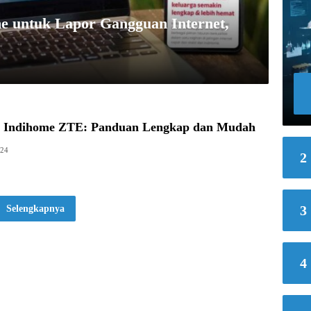
 untuk Lapor Gangguan Internet,
t Indihome ZTE: Panduan Lengkap dan Mudah
024
2
3
Selengkapnya
4