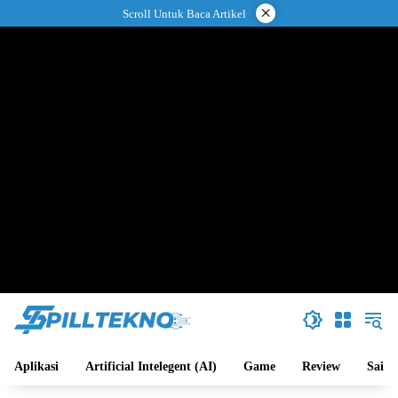
Langsung
×
Scroll Untuk Baca Artikel
ke
konten
Aplikasi
Artificial Intelegent (AI)
Game
Review
Sains