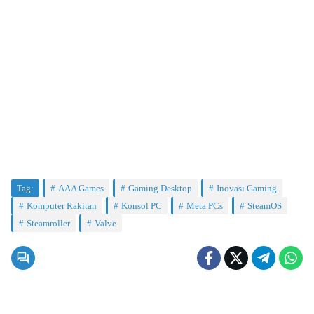
Tag:
AAA Games
Gaming Desktop
Inovasi Gaming
Komputer Rakitan
Konsol PC
Meta PCs
SteamOS
Steamroller
Valve