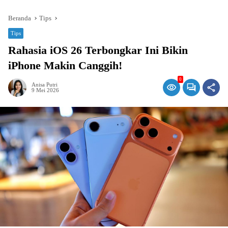
Beranda
Tips
Tips
Rahasia iOS 26 Terbongkar Ini Bikin
iPhone Makin Canggih!
0
Anisa Putri
9 Mei 2026