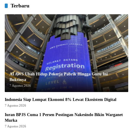
Terbaru
AI AWS Ubah Hidup Pekerja Pabrik Hingga Guru Ini
Buktinya
7 Agustus 2026
Indonesia Siap Lompat Ekonomi 8% Lewat Ekosistem Digital
7 Agustus 2026
Iuran BPJS Cuma 1 Persen Postingan Nakesindo Bikin Warganet
Murka
7 Agustus 2026