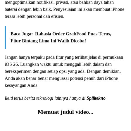
mengoptimalkan notifikasi, privasi, atau bahkan daya tahan
baterai dengan lebih baik. Penyesuaian ini akan membuat iPhone
terasa lebih personal dan efisien.
Baca Juga:
Rahasia Order GrabFood Puas Terus,
Fitur Bintang Lima Ini Wajib Dicoba!
Jangan hanya terpaku pada fitur yang terlihat jelas di permukaan
iOS 26. Luangkan waktu untuk menggali lebih dalam dan
bereksperimen dengan setiap opsi yang ada. Dengan demikian,
Anda akan benar-benar menguasai potensi penuh dari iPhone
kesayangan Anda.
Ikuti terus berita teknologi lainnya hanya di
Spilltekno
Memuat judul video...