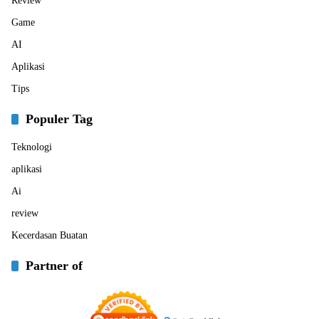
Review
Game
AI
Aplikasi
Tips
Populer Tag
Teknologi
aplikasi
Ai
review
Kecerdasan Buatan
Partner of