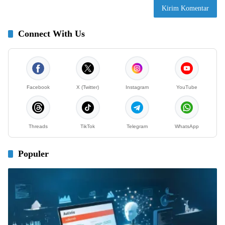
Connect With Us
Facebook
X (Twitter)
Instagram
YouTube
Threads
TikTok
Telegram
WhatsApp
Populer