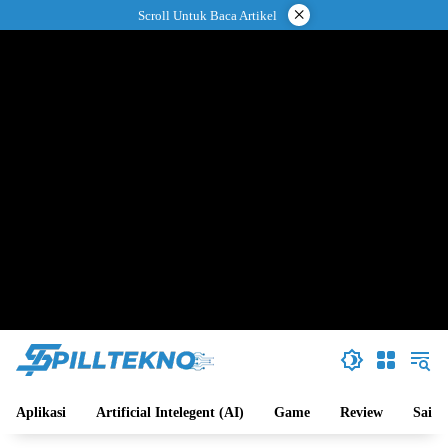
Langsung
×
Scroll Untuk Baca Artikel
ke
konten
Aplikasi
Artificial Intelegent (AI)
Game
Review
Sains