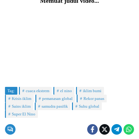
Memuat judul video...
Tag:
cuaca ekstrem
el nino
iklim bumi
Krisis iklim
pemanasan global
Rekor panas
Sains iklim
samudra pasifik
Suhu global
Super El Nino