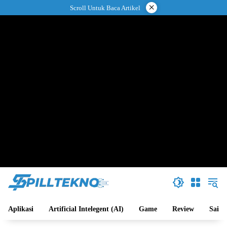
Langsung
×
Scroll Untuk Baca Artikel
ke
konten
Aplikasi
Artificial Intelegent (AI)
Game
Review
Sains