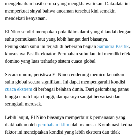
mengeluarkan hasil serupa yang mengkhawatirkan. Data-data ini
memperkuat sinyal bahwa ancaman tersebut kini semakin
mendekati kenyataan.
El Nino sendiri merupakan pola iklim alami yang ditandai dengan
suhu permukaan laut yang lebih hangat dari biasanya.
Peningkatan suhu ini terjadi di beberapa bagian
Samudra Pasifik
,
khususnya Pasifik ekuator. Perubahan suhu laut ini memiliki efek
domino yang luas terhadap sistem cuaca global.
Secara umum, peristiwa El Nino cenderung memicu kenaikan
suhu global secara signifikan. Ini dapat mempengaruhi kondisi
cuaca ekstrem
di berbagai belahan dunia. Dari gelombang panas
hingga curah hujan tinggi, dampaknya sangat bervariasi dan
seringkali merusak.
Lebih lanjut, El Nino biasanya memperburuk pemanasan yang
diakibatkan oleh
perubahan iklim
ulah manusia. Kombinasi kedua
faktor ini menciptakan kondisi yang lebih ekstrem dan tidak