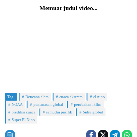
Memuat judul video...
Tag:
Bencana alam
cuaca ekstrem
el nino
NOAA
pemanasan global
perubahan iklim
prediksi cuaca
samudra pasifik
Suhu global
Super El Nino