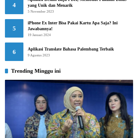
4
yang Unik dan Menarik
5 November 2023
iPhone Ex Inter Bisa Pakai Kartu Apa Saja? Ini
5
Jawabannya!
19 Januari 2024
Aplikasi Translate Bahasa Palembang Terbaik
6
9 Agustus 2023
Trending Minggu ini