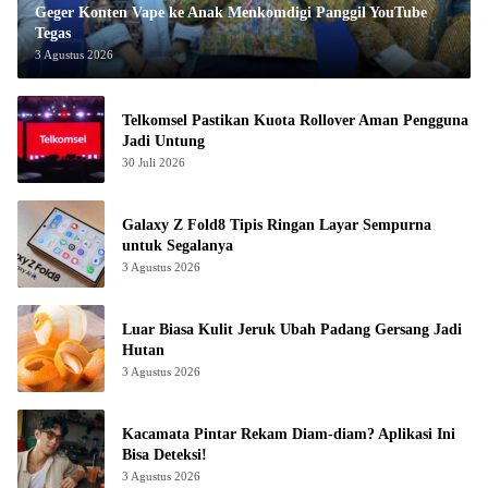
Geger Konten Vape ke Anak Menkomdigi Panggil YouTube
Tegas
3 Agustus 2026
Telkomsel Pastikan Kuota Rollover Aman Pengguna
Jadi Untung
30 Juli 2026
Galaxy Z Fold8 Tipis Ringan Layar Sempurna
untuk Segalanya
3 Agustus 2026
Luar Biasa Kulit Jeruk Ubah Padang Gersang Jadi
Hutan
3 Agustus 2026
Kacamata Pintar Rekam Diam-diam? Aplikasi Ini
Bisa Deteksi!
3 Agustus 2026