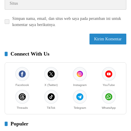
Simpan nama, email, dan situs web saya pada peramban ini untuk
komentar saya berikutnya.
Connect With Us
Facebook
X (Twitter)
Instagram
YouTube
Threads
TikTok
Telegram
WhatsApp
Populer