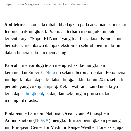
Super El Nino Mengancam Dunia Prediksi Baru Mengejutkan
Spilltekno
– Dunia kembali dihadapkan pada ancaman serius dari
fenomena iklim global. Prakiraan terbaru menunjukkan potensi
terbentuknya “Super El Nino” yang luar biasa kuat. Kondisi ini
berpotensi membawa dampak ekstrem di seluruh penjuru bumi
dalam beberapa bulan mendatang.
Para ahli meteorologi telah memprediksi kemungkinan
kemunculan Super
El Nino
ini selama berbulan-bulan. Fenomena
ini diperkirakan dapat bertahan hingga akhir tahun 2026, sebuah
periode yang cukup panjang. Kekhawatiran akan dampaknya
terhadap
suhu global
, badai, dan kekeringan pun semakin
meningkat drastis.
Prakiraan terbaru dari National Oceanic and Atmospheric
Administration (
NOAA
) mengkonfirmasi peningkatan peluang
ini. European Center for Medium-Range Weather Forecasts juga