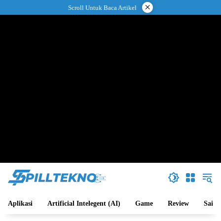
Langsung
×
Scroll Untuk Baca Artikel
ke
konten
Aplikasi
Artificial Intelegent (AI)
Game
Review
Sains