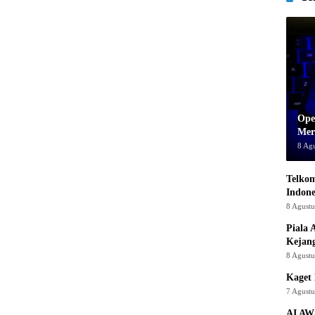
Ope
Mer
8 Ag
Telkom
Indone
8 Agust
Piala 
Kejan
8 Agust
Kaget 
7 Agust
AI AW