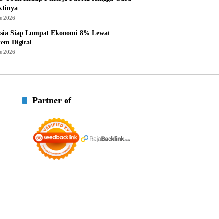
ktinya
us 2026
esia Siap Lompat Ekonomi 8% Lewat
tem Digital
us 2026
Partner of