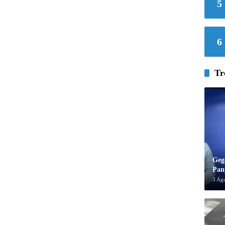
5
6
Tr
Geg
Pan
3 Ag