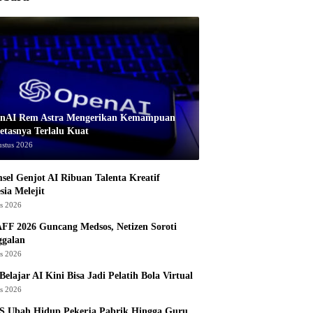
nAI Rem Astra Mengerikan Kemampuan
etasnya Terlalu Kuat
ustus 2026
sel Genjot AI Ribuan Talenta Kreatif
sia Melejit
us 2026
AFF 2026 Guncang Medsos, Netizen Soroti
ggalan
us 2026
Belajar AI Kini Bisa Jadi Pelatih Bola Virtual
us 2026
S Ubah Hidup Pekerja Pabrik Hingga Guru