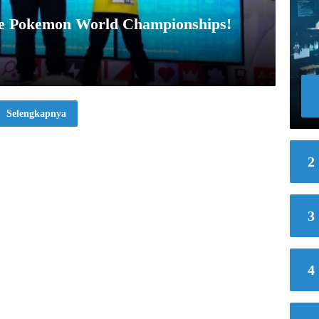
ke Pokemon World Championships!
Selengkapnya
2
3
4