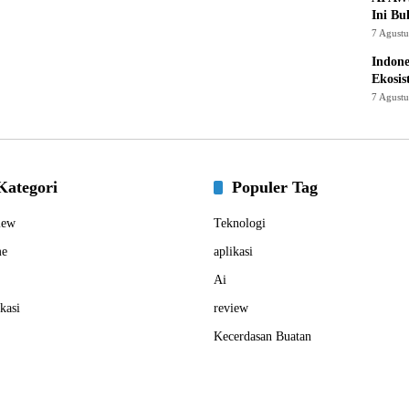
Ini Bu
7 Agust
Indon
Ekosis
7 Agust
Kategori
Populer Tag
iew
Teknologi
e
aplikasi
Ai
kasi
review
Kecerdasan Buatan