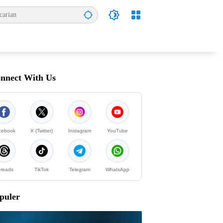
nnect With Us
cebook
X (Twitter)
Instagram
YouTube
reads
TikTok
Telegram
WhatsApp
puler