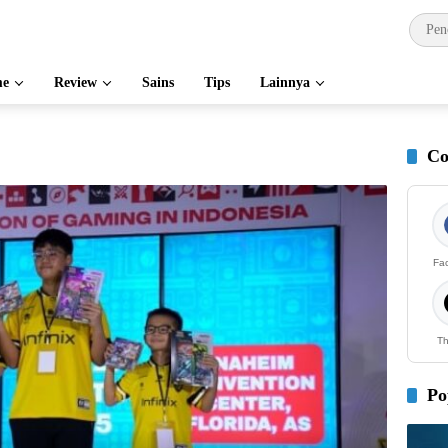
e
Review
Sains
Tips
Lainnya
Co
Fa
Th
Po