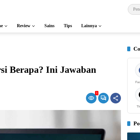
e
Review
Sains
Tips
Lainnya
Co
si Berapa? Ini Jawaban
Fa
3
Th
Po