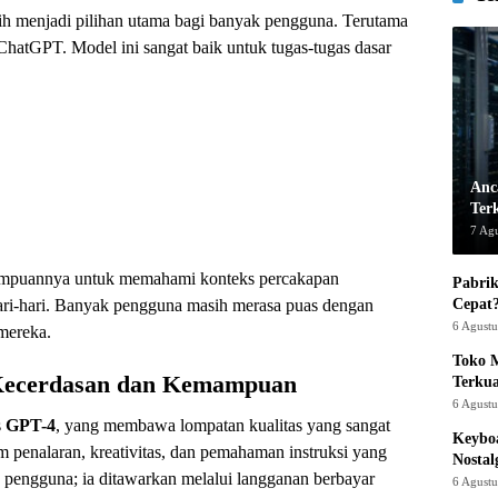
h menjadi pilihan utama bagi banyak pengguna. Terutama
ChatGPT. Model ini sangat baik untuk tugas-tugas dasar
Anc
Ter
7 Ag
ampuannya untuk memahami konteks percakapan
Pabrik
Cepat
ari-hari. Banyak pengguna masih merasa puas dengan
6 Agust
mereka.
Toko M
Kecerdasan dan Kemampuan
Terku
6 Agust
s
GPT-4
, yang membawa lompatan kualitas yang sangat
Keyboa
am penalaran, kreativitas, dan pemahaman instruksi yang
Nostal
a pengguna; ia ditawarkan melalui langganan berbayar
6 Agust