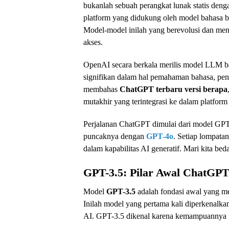
bukanlah sebuah perangkat lunak statis denga
platform yang didukung oleh model bahasa 
Model-model inilah yang berevolusi dan me
akses.
OpenAI secara berkala merilis model LLM b
signifikan dalam hal pemahaman bahasa, penal
membahas
ChatGPT terbaru versi berapa
mutakhir yang terintegrasi ke dalam platfor
Perjalanan ChatGPT dimulai dari model GP
puncaknya dengan
GPT-4o
. Setiap lompata
dalam kapabilitas AI generatif. Mari kita beda
GPT-3.5: Pilar Awal ChatGPT
Model
GPT-3.5
adalah fondasi awal yang m
Inilah model yang pertama kali diperkenalkan
AI. GPT-3.5 dikenal karena kemampuannya m