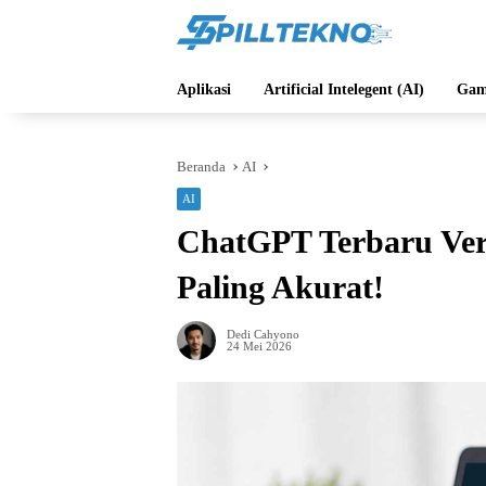
Langsung
ke
konten
Aplikasi
Artificial Intelegent (AI)
Gam
Beranda
AI
AI
ChatGPT Terbaru Ver
Paling Akurat!
Dedi Cahyono
24 Mei 2026