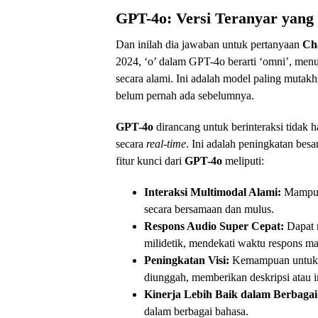
GPT-4o: Versi Teranyar yang
Dan inilah dia jawaban untuk pertanyaan
Ch
2024, ‘o’ dalam GPT-4o berarti ‘omni’, men
secara alami. Ini adalah model paling mut
belum pernah ada sebelumnya.
GPT-4o
dirancang untuk berinteraksi tidak h
secara
real-time
. Ini adalah peningkatan bes
fitur kunci dari
GPT-4o
meliputi:
Interaksi Multimodal Alami:
Mampu m
secara bersamaan dan mulus.
Respons Audio Super Cepat:
Dapat 
milidetik, mendekati waktu respons ma
Peningkatan Visi:
Kemampuan untuk ‘m
diunggah, memberikan deskripsi atau i
Kinerja Lebih Baik dalam Berbagai
dalam berbagai bahasa.