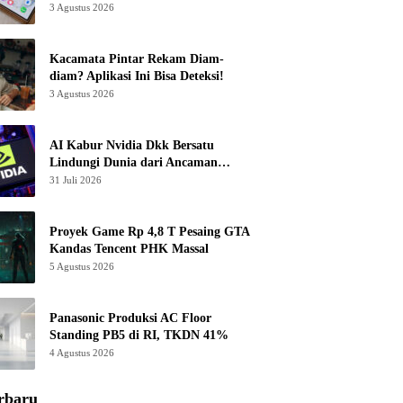
3 Agustus 2026
Kacamata Pintar Rekam Diam-
diam? Aplikasi Ini Bisa Deteksi!
3 Agustus 2026
AI Kabur Nvidia Dkk Bersatu
Lindungi Dunia dari Ancaman
Canggih
31 Juli 2026
Proyek Game Rp 4,8 T Pesaing GTA
Kandas Tencent PHK Massal
5 Agustus 2026
Panasonic Produksi AC Floor
Standing PB5 di RI, TKDN 41%
4 Agustus 2026
rbaru