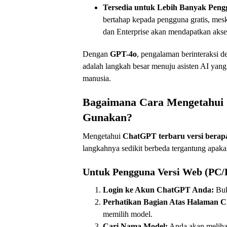
Tersedia untuk Lebih Banyak Peng
bertahap kepada pengguna gratis, mes
dan Enterprise akan mendapatkan akse
Dengan
GPT-4o
, pengalaman berinteraksi de
adalah langkah besar menuju asisten AI yan
manusia.
Bagaimana Cara Mengetahui
Gunakan?
Mengetahui
ChatGPT terbaru versi berap
langkahnya sedikit berbeda tergantung apak
Untuk Pengguna Versi Web (PC/
Login ke Akun ChatGPT Anda:
Buk
Perhatikan Bagian Atas Halaman C
memilih model.
Cari Nama Model:
Anda akan melihat