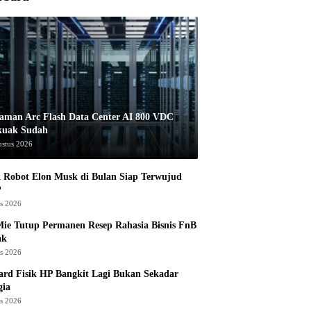
aman Arc Flash Data Center AI 800 VDC
kuak Sudah
ustus 2026
 Robot Elon Musk di Bulan Siap Terwujud
?
us 2026
ie Tutup Permanen Resep Rahasia Bisnis FnB
ak
us 2026
rd Fisik HP Bangkit Lagi Bukan Sekadar
gia
us 2026