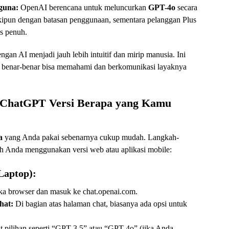
guna:
OpenAI berencana untuk meluncurkan
GPT-4o
secara
kipun dengan batasan penggunaan, sementara pelanggan Plus
s penuh.
ngan AI menjadi jauh lebih intuitif dan mirip manusia. Ini
g benar-benar bisa memahami dan berkomunikasi layaknya
 ChatGPT Versi Berapa yang Kamu
a
yang Anda pakai sebenarnya cukup mudah. Langkah-
ah Anda menggunakan versi web atau aplikasi mobile:
Laptop):
a browser dan masuk ke chat.openai.com.
hat:
Di bagian atas halaman chat, biasanya ada opsi untuk
 pilihan seperti “GPT-3.5” atau “GPT-4o” (jika Anda