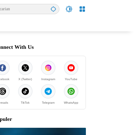
nnect With Us
cebook
X (Twitter)
Instagram
YouTube
reads
TikTok
Telegram
WhatsApp
puler