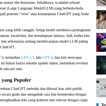
n nomor rilis berurutan. Sebaliknya, ia adalah sebuah
besar (Large Language Model/LLM) yang berbeda-beda.
njadi penentu “versi” atau kemampuan ChatGPT yang Anda
aru yang lebih canggih. Setiap model membawa peningkatan
aran, kreativitas, dan kemampuan lainnya. Jadi, ketika kita
, kita sebenarnya sedang membicarakan model LLM paling
m ChatGPT.
T-3, kemudian
GPT-3.5
, lalu
GPT-4
, dan kini mencapai
n ini bukan hanya sekadar
update
minor, melainkan revolusi
h satu per satu.
 yang Populer
embuat ChatGPT meledak dan dikenal luas oleh publik.
 secara gratis dan mengubah cara kita berinteraksi dengan
enghasilkan teks yang koheren dan relevan dengan cepat.
Te