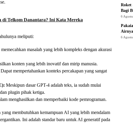
se.
Roket
Bagi 
6 Agust
 di Telkom Danantara? Ini Kata Mereka
Pakaia
Airnya
hulunya meliputi:
6 Agust
emecahkan masalah yang lebih kompleks dengan akurasi
lkan konten yang lebih inovatif dan mirip manusia.
Dapat mempertahankan konteks percakapan yang sangat
E):
Meskipun dasar GPT-4 adalah teks, ia sudah mulai
dan plugin pihak ketiga.
alam menghasilkan dan memperbaiki kode pemrograman.
a pun yang membutuhkan kemampuan AI yang lebih mendalam
ergantikan. Ini adalah standar baru untuk AI generatif pada