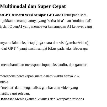
 Multimodal dan Super Cepat
atGPT terbaru versi berapa
:
GPT-4o
! Dirilis pada Mei
unjukkan kemampuannya yang ‘serba bisa’ atau ‘multimodal’
akhir dari OpenAI yang membawa kemampuan AI ke level yang
anya melalui teks, tetapi juga suara dan visi (gambar/video)
ar dari GPT-4 yang masih sangat fokus pada teks. Beberapa
emahami dan merespons input teks, audio, dan gambar
merespons percakapan suara dalam waktu hanya 232
nusia.
elihat’ dan menganalisis gambar atau video yang
nsight yang relevan.
 Bahasa:
Meningkatkan kualitas dan kecepatan respons