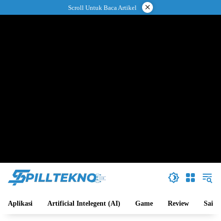
Langsung
×
Scroll Untuk Baca Artikel
ke
konten
Aplikasi
Artificial Intelegent (AI)
Game
Review
Sains