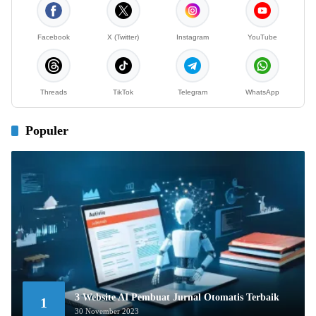
Facebook
X (Twitter)
Instagram
YouTube
Threads
TikTok
Telegram
WhatsApp
Populer
3 Website AI Pembuat Jurnal Otomatis Terbaik
1
30 November 2023