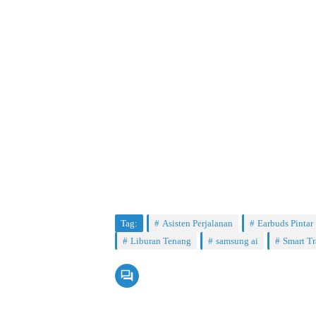
Tag:
Asisten Perjalanan
Earbuds Pintar
Liburan Tenang
samsung ai
Smart Tr