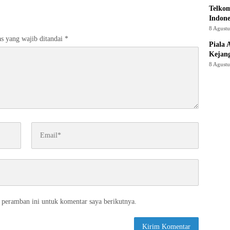
Telkom
Indone
8 Agust
s yang wajib ditandai
*
Piala 
Kejan
8 Agust
 peramban ini untuk komentar saya berikutnya.