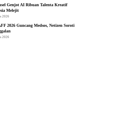
sel Genjot AI Ribuan Talenta Kreatif
sia Melejit
us 2026
AFF 2026 Guncang Medsos, Netizen Soroti
ggalan
us 2026