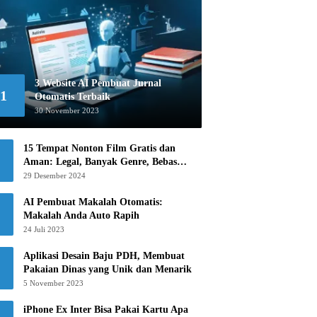
3 Website AI Pembuat Jurnal
1
Otomatis Terbaik
30 November 2023
15 Tempat Nonton Film Gratis dan
Aman: Legal, Banyak Genre, Bebas
Khawatir!
29 Desember 2024
AI Pembuat Makalah Otomatis:
Makalah Anda Auto Rapih
24 Juli 2023
Aplikasi Desain Baju PDH, Membuat
Pakaian Dinas yang Unik dan Menarik
5 November 2023
iPhone Ex Inter Bisa Pakai Kartu Apa