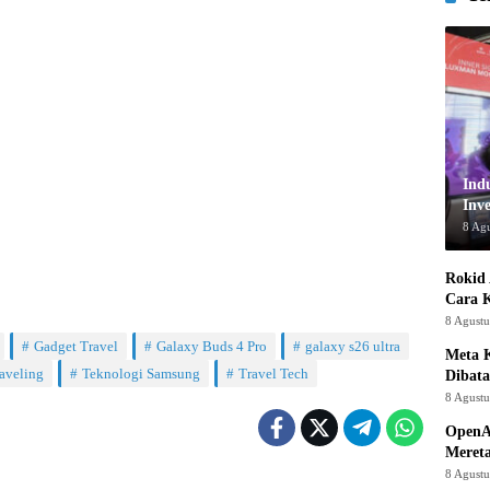
Ind
Inve
8 Ag
Rokid 
Cara 
8 Agust
Gadget Travel
Galaxy Buds 4 Pro
galaxy s26 ultra
Meta K
aveling
Teknologi Samsung
Travel Tech
Dibata
8 Agust
OpenA
Mereta
8 Agust