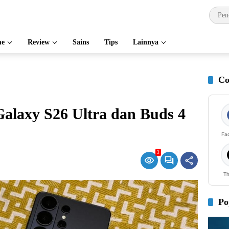
e
Review
Sains
Tips
Lainnya
Co
Galaxy S26 Ultra dan Buds 4
Fa
3
Th
Po