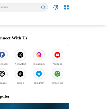
nnect With Us
cebook
X (Twitter)
Instagram
YouTube
reads
TikTok
Telegram
WhatsApp
puler