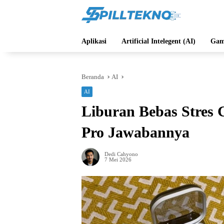
Langsung
ke
konten
Aplikasi
Artificial Intelegent (AI)
Gam
Beranda
AI
AI
Liburan Bebas Stres 
Pro Jawabannya
Dedi Cahyono
7 Mei 2026