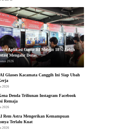
ustri Aplikasi Game RI Melejit 18% Lebih
stasi Mengalir Deras
ustus 2026
AI Glasses Kacamata Canggih Ini Siap Ubah
Kerja
us 2026
ena Denda Triliunan Instagram Facebook
si Remaja
us 2026
I Rem Astra Mengerikan Kemampuan
snya Terlalu Kuat
us 2026