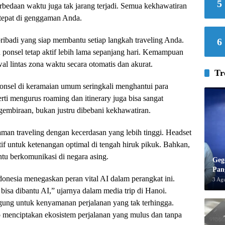
5
erbedaan waktu juga tak jarang terjadi. Semua kekhawatiran
g tepat di genggaman Anda.
pribadi yang siap membantu setiap langkah traveling Anda.
6
ponsel tetap aktif lebih lama sepanjang hari. Kemampuan
l lintas zona waktu secara otomatis dan akurat.
Tr
ponsel di keramaian umum seringkali menghantui para
rti mengurus roaming dan itinerary juga bisa sangat
gembiraan, bukan justru dibebani kekhawatiran.
man traveling dengan kecerdasan yang lebih tinggi. Headset
tif untuk ketenangan optimal di tengah hiruk pikuk. Bahkan,
ntu berkomunikasi di negara asing.
Geg
Pan
onesia menegaskan peran vital AI dalam perangkat ini.
3 Ag
bisa dibantu AI,” ujarnya dalam media trip di Hanoi.
gung untuk kenyamanan perjalanan yang tak terhingga.
 menciptakan ekosistem perjalanan yang mulus dan tanpa