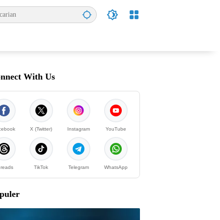
nnect With Us
cebook
X (Twitter)
Instagram
YouTube
reads
TikTok
Telegram
WhatsApp
puler