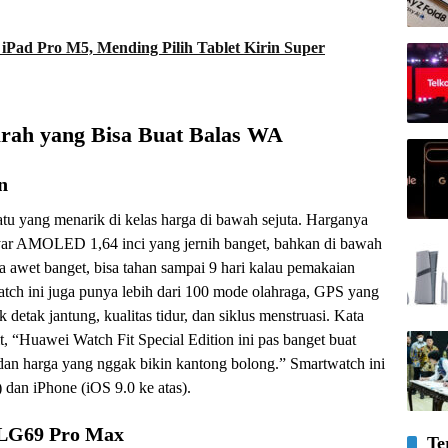
iPad Pro M5, Mending Pilih Tablet Kirin Super
ah yang Bisa Buat Balas WA
n
atu yang menarik di kelas harga di bawah sejuta. Harganya
ayar AMOLED 1,64 inci yang jernih banget, bahkan di bawah
uga awet banget, bisa tahan sampai 9 hari kalau pemakaian
atch ini juga punya lebih dari 100 mode olahraga, GPS yang
 detak jantung, kualitas tidur, dan siklus menstruasi. Kata
 “Huawei Watch Fit Special Edition ini pas banget buat
 dan harga yang nggak bikin kantong bolong.” Smartwatch ini
 dan iPhone (iOS 9.0 ke atas).
 LG69 Pro Max
Te