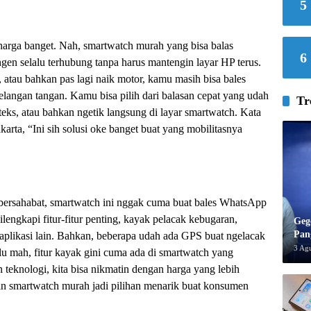
5
rharga banget. Nah, smartwatch murah yang bisa balas
6
gen selalu terhubung tanpa harus mantengin layar HP terus.
, atau bahkan pas lagi naik motor, kamu masih bisa bales
langan tangan. Kamu bisa pilih dari balasan cepat yang udah
Tr
 teks, atau bahkan ngetik langsung di layar smartwatch. Kata
rta, “Ini sih solusi oke banget buat yang mobilitasnya
bersahabat, smartwatch ini nggak cuma buat bales WhatsApp
engkapi fitur-fitur penting, kayak pelacak kebugaran,
Geg
Pan
i aplikasi lain. Bahkan, beberapa udah ada GPS buat ngelacak
3 Ag
lu mah, fitur kayak gini cuma ada di smartwatch yang
 teknologi, kita bisa nikmatin dengan harga yang lebih
in smartwatch murah jadi pilihan menarik buat konsumen