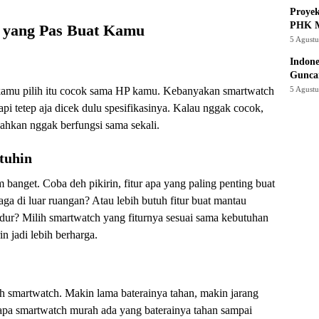
Proye
PHK M
h yang Pas Buat Kamu
5 Agust
Indone
Gunca
5 Agust
 kamu pilih itu cocok sama HP kamu. Kebanyakan smartwatch
pi tetep aja dicek dulu spesifikasinya. Kalau nggak cocok,
 bahkan nggak berfungsi sama sekali.
tuhin
anget. Coba deh pikirin, fitur apa yang paling penting buat
a di luar ruangan? Atau lebih butuh fitur buat mantau
tidur? Milih smartwatch yang fiturnya sesuai sama kebutuhan
n jadi lebih berharga.
lih smartwatch. Makin lama baterainya tahan, makin jarang
pa smartwatch murah ada yang baterainya tahan sampai