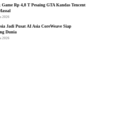
k Game Rp 4,8 T Pesaing GTA Kandas Tencent
assal
us 2026
sia Jadi Pusat AI Asia CoreWeave Siap
ng Dunia
us 2026