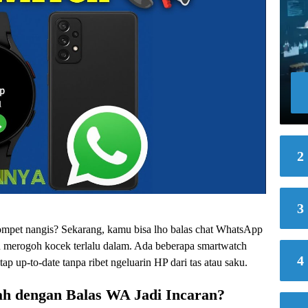
2
3
dompet nangis? Sekarang, kamu bisa lho balas chat WhatsApp
lu merogoh kocek terlalu dalam. Ada beberapa smartwatch
4
tap up-to-date tanpa ribet ngeluarin HP dari tas atau saku.
h dengan Balas WA Jadi Incaran?