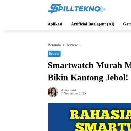
Langsung
ke
konten
Aplikasi
Artificial Intelegent (AI)
Gam
Beranda
Review
Review
Smartwatch Murah Me
Bikin Kantong Jebol!
Anisa Putri
7 November 2025