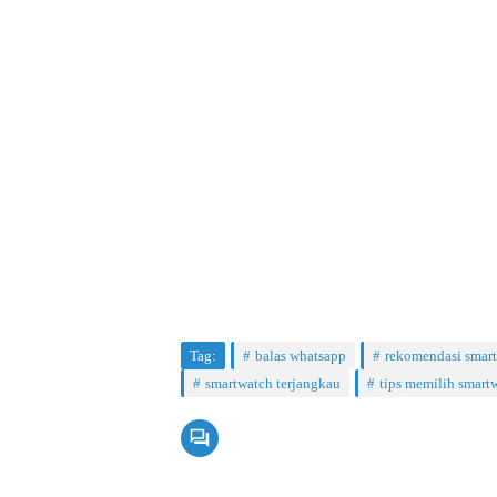
Tag:
balas whatsapp
rekomendasi smar
smartwatch terjangkau
tips memilih smart