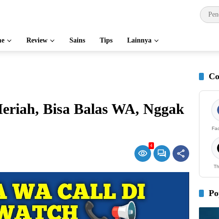
e
Review
Sains
Tips
Lainnya
Co
riah, Bisa Balas WA, Nggak
Fa
4
Th
Po