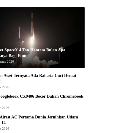
et SpaceX 4 Ton Hantam Bulan Apa
knya Bagi Bumi
ustus 2026
n Awet Ternyata Ada Rahasia Cuci Hemat
!
us 2026
Googlebook CX9406 Bocor Bukan Chromebook
us 2026
Airest AC Pertama Dunia Jernihkan Udara
 14
us 2026