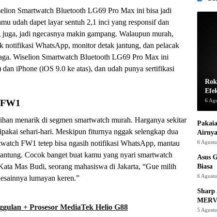
selion Smartwatch Bluetooth LG69 Pro Max ini bisa jadi
mu udah dapet layar sentuh 2,1 inci yang responsif dan
ng juga, jadi ngecasnya makin gampang. Walaupun murah,
ak notifikasi WhatsApp, monitor detak jantung, dan pelacak
raga. Wiselion Smartwatch Bluetooth LG69 Pro Max ini
dan iPhone (iOS 9.0 ke atas), dan udah punya sertifikasi
Rok
Efe
6 Ag
h FW1
ihan menarik di segmen smartwatch murah. Harganya sekitar
Pakaia
pakai sehari-hari. Meskipun fiturnya nggak selengkap dua
Airnya
6 Agust
watch FW1 tetep bisa ngasih notifikasi WhatsApp, mantau
 jantung. Cocok banget buat kamu yang nyari smartwatch
Asus 
Kata Mas Budi, seorang mahasiswa di Jakarta, “Gue milih
Biasa
6 Agust
esainnya lumayan keren.”
Sharp 
MERV
ggulan + Prosesor MediaTek Helio G88
5 Agust