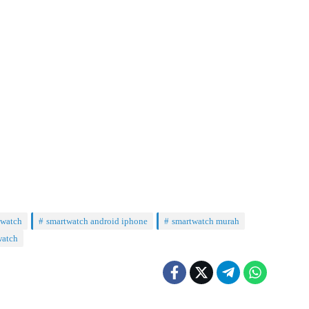
twatch
smartwatch android iphone
smartwatch murah
watch