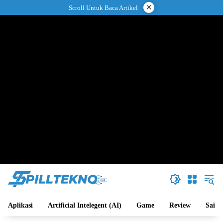
Langsung
×
Scroll Untuk Baca Artikel
ke
konten
Aplikasi
Artificial Intelegent (AI)
Game
Review
Sains