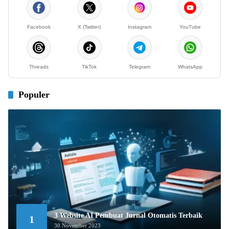
Facebook
X (Twitter)
Instagram
YouTube
Threads
TikTok
Telegram
WhatsApp
Populer
3 Website AI Pembuat Jurnal Otomatis Terbaik
1
30 November 2023