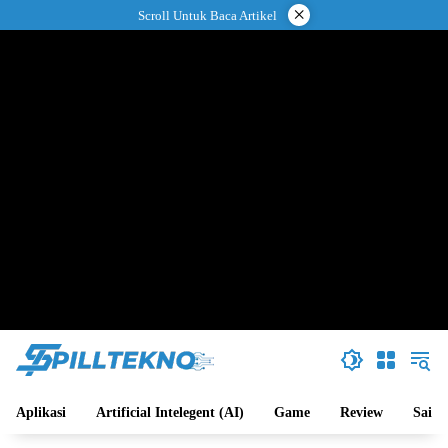
Langsung
×
Scroll Untuk Baca Artikel
ke
konten
Aplikasi
Artificial Intelegent (AI)
Game
Review
Sains