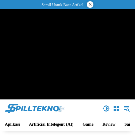
Langsung
×
Scroll Untuk Baca Artikel
ke
konten
Aplikasi
Artificial Intelegent (AI)
Game
Review
Sains