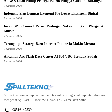
AI AWS Ubah Hidup Pekerja Pabrik Hingga Guru Ini Buktinya
7 Agustus 2026
Indonesia Siap Lompat Ekonomi 8% Lewat Ekosistem Digital
7 Agustus 2026
Iuran BPJS Cuma 1 Persen Postingan Nakesindo Bikin Warganet
Murka
7 Agustus 2026
Terungkap! Strategi Baru Internet Indonesia Makin Merata
7 Agustus 2026
Ancaman Arc Flash Data Center AI 800 VDC Terkuak Sudah
7 Agustus 2026
Spilltekno.com merupakan website teknologi yang selalu update informasi
mengenai Aplikasi, AI, Review, Tips & Trik, Game, dan Sains.
085161473394