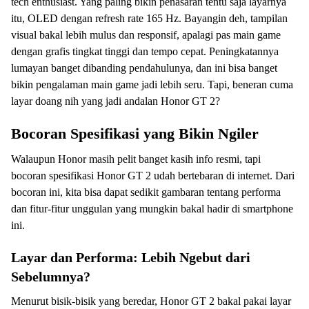
tech enthusiast. Yang paling bikin penasaran tentu saja layarnya
itu, OLED dengan refresh rate 165 Hz. Bayangin deh, tampilan
visual bakal lebih mulus dan responsif, apalagi pas main game
dengan grafis tingkat tinggi dan tempo cepat. Peningkatannya
lumayan banget dibanding pendahulunya, dan ini bisa banget
bikin pengalaman main game jadi lebih seru. Tapi, beneran cuma
layar doang nih yang jadi andalan Honor GT 2?
Bocoran Spesifikasi yang Bikin Ngiler
Walaupun Honor masih pelit banget kasih info resmi, tapi
bocoran spesifikasi Honor GT 2 udah bertebaran di internet. Dari
bocoran ini, kita bisa dapat sedikit gambaran tentang performa
dan fitur-fitur unggulan yang mungkin bakal hadir di smartphone
ini.
Layar dan Performa: Lebih Ngebut dari
Sebelumnya?
Menurut bisik-bisik yang beredar, Honor GT 2 bakal pakai layar