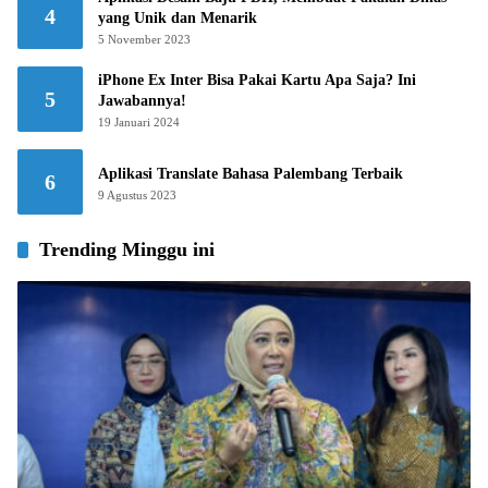
4
yang Unik dan Menarik
5 November 2023
iPhone Ex Inter Bisa Pakai Kartu Apa Saja? Ini
5
Jawabannya!
19 Januari 2024
Aplikasi Translate Bahasa Palembang Terbaik
6
9 Agustus 2023
Trending Minggu ini