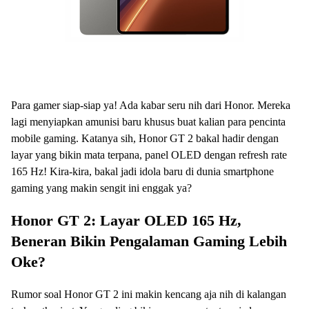
Para gamer siap-siap ya! Ada kabar seru nih dari Honor. Mereka
lagi menyiapkan amunisi baru khusus buat kalian para pencinta
mobile gaming. Katanya sih, Honor GT 2 bakal hadir dengan
layar yang bikin mata terpana, panel OLED dengan refresh rate
165 Hz! Kira-kira, bakal jadi idola baru di dunia smartphone
gaming yang makin sengit ini enggak ya?
Honor GT 2: Layar OLED 165 Hz,
Beneran Bikin Pengalaman Gaming Lebih
Oke?
Rumor soal Honor GT 2 ini makin kencang aja nih di kalangan