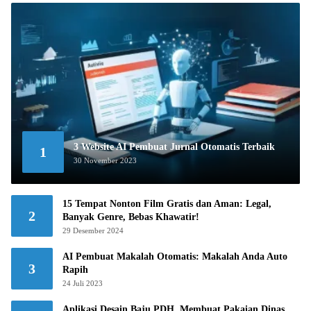
3 Website AI Pembuat Jurnal Otomatis Terbaik
1
30 November 2023
15 Tempat Nonton Film Gratis dan Aman: Legal,
2
Banyak Genre, Bebas Khawatir!
29 Desember 2024
AI Pembuat Makalah Otomatis: Makalah Anda Auto
3
Rapih
24 Juli 2023
Aplikasi Desain Baju PDH, Membuat Pakaian Dinas