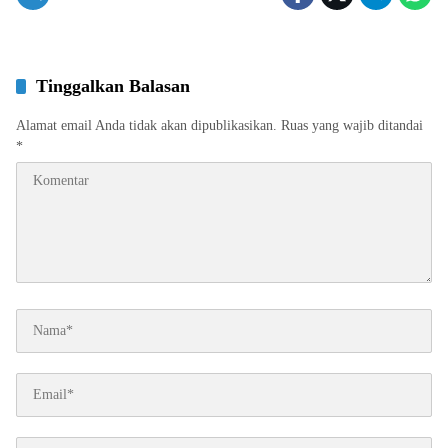
Tinggalkan Balasan
Alamat email Anda tidak akan dipublikasikan.
Ruas yang wajib ditandai
*