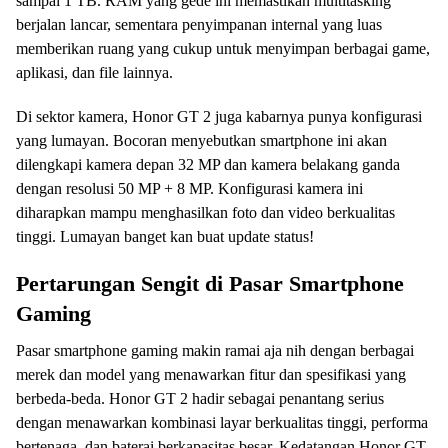
sampai 1 TB. RAM yang gede ini memastikan multitasking
berjalan lancar, sementara penyimpanan internal yang luas
memberikan ruang yang cukup untuk menyimpan berbagai game,
aplikasi, dan file lainnya.
Di sektor kamera, Honor GT 2 juga kabarnya punya konfigurasi
yang lumayan. Bocoran menyebutkan smartphone ini akan
dilengkapi kamera depan 32 MP dan kamera belakang ganda
dengan resolusi 50 MP + 8 MP. Konfigurasi kamera ini
diharapkan mampu menghasilkan foto dan video berkualitas
tinggi. Lumayan banget kan buat update status!
Pertarungan Sengit di Pasar Smartphone
Gaming
Pasar smartphone gaming makin ramai aja nih dengan berbagai
merek dan model yang menawarkan fitur dan spesifikasi yang
berbeda-beda. Honor GT 2 hadir sebagai penantang serius
dengan menawarkan kombinasi layar berkualitas tinggi, performa
bertenaga, dan baterai berkapasitas besar. Kedatangan Honor GT