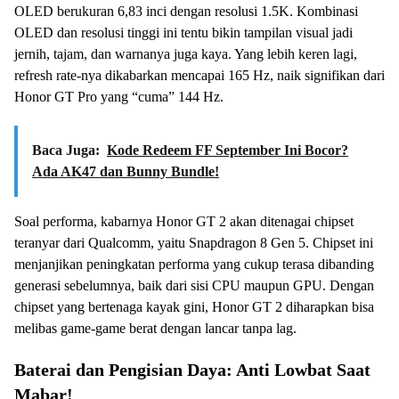
OLED berukuran 6,83 inci dengan resolusi 1.5K. Kombinasi
OLED dan resolusi tinggi ini tentu bikin tampilan visual jadi
jernih, tajam, dan warnanya juga kaya. Yang lebih keren lagi,
refresh rate-nya dikabarkan mencapai 165 Hz, naik signifikan dari
Honor GT Pro yang “cuma” 144 Hz.
Baca Juga:
Kode Redeem FF September Ini Bocor?
Ada AK47 dan Bunny Bundle!
Soal performa, kabarnya Honor GT 2 akan ditenagai chipset
teranyar dari Qualcomm, yaitu Snapdragon 8 Gen 5. Chipset ini
menjanjikan peningkatan performa yang cukup terasa dibanding
generasi sebelumnya, baik dari sisi CPU maupun GPU. Dengan
chipset yang bertenaga kayak gini, Honor GT 2 diharapkan bisa
melibas game-game berat dengan lancar tanpa lag.
Baterai dan Pengisian Daya: Anti Lowbat Saat
Mabar!