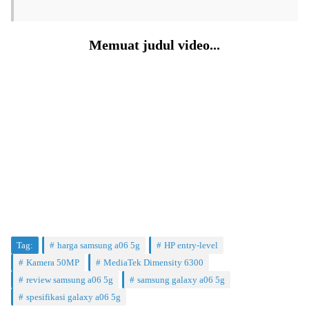
Memuat judul video...
Tag:
harga samsung a06 5g
HP entry-level
Kamera 50MP
MediaTek Dimensity 6300
review samsung a06 5g
samsung galaxy a06 5g
spesifikasi galaxy a06 5g