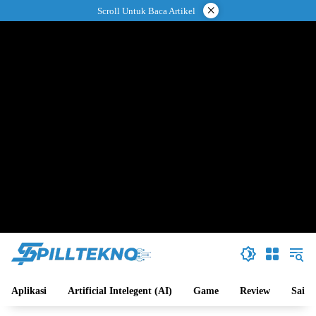
Langsung
×
Scroll Untuk Baca Artikel
ke
konten
Aplikasi
Artificial Intelegent (AI)
Game
Review
Sains