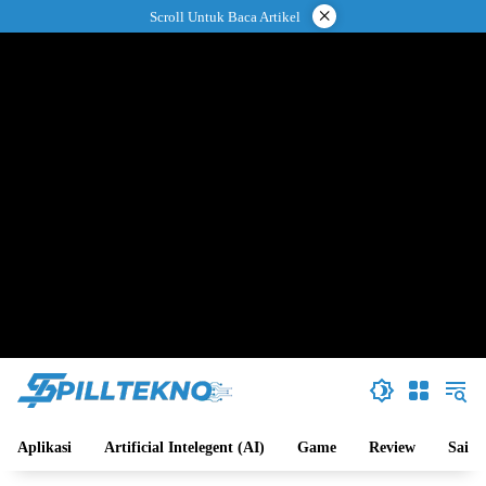
Langsung
×
Scroll Untuk Baca Artikel
ke
konten
Aplikasi
Artificial Intelegent (AI)
Game
Review
Sains