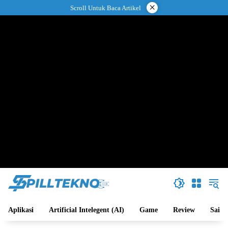
Langsung
×
Scroll Untuk Baca Artikel
ke
konten
Aplikasi
Artificial Intelegent (AI)
Game
Review
Sains