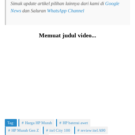
Simak update artikel pilihan lainnya dari kami di
Google
News
dan Saluran
WhatsApp Channel
Memuat judul video...
Tag:
Harga HP Murah
HP baterai awet
HP Murah Gen Z
itel City 100
review itel A90