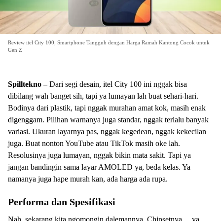
Review itel City 100, Smartphone Tangguh dengan Harga Ramah Kantong Cocok untuk
Gen Z
Spilltekno –
Dari segi desain, itel City 100 ini nggak bisa
dibilang wah banget sih, tapi ya lumayan lah buat sehari-hari.
Bodinya dari plastik, tapi nggak murahan amat kok, masih enak
digenggam. Pilihan warnanya juga standar, nggak terlalu banyak
variasi. Ukuran layarnya pas, nggak kegedean, nggak kekecilan
juga. Buat nonton YouTube atau TikTok masih oke lah.
Resolusinya juga lumayan, nggak bikin mata sakit. Tapi ya
jangan bandingin sama layar AMOLED ya, beda kelas. Ya
namanya juga hape murah kan, ada harga ada rupa.
Performa dan Spesifikasi
Nah, sekarang kita ngomongin dalemannya. Chipsetnya… ya